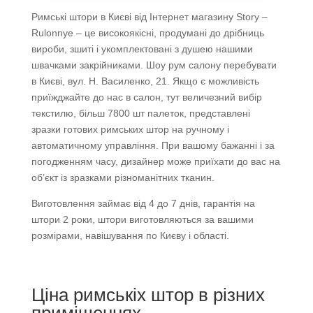
Римські штори в Києві від Інтернет магазину Story –
Rulonnye – це високоякісні, продумані до дрібниць
вироби, зшиті і укомплектовані з душею нашими
швачками закрійниками. Шоу рум салону перебувати
в Києві, вул. Н. Василенко, 21. Якщо є можливість
приїжджайте до нас в салон, тут величезний вибір
текстилю, більш 7800 шт палеток, представлені
зразки готових римських штор на ручному і
автоматичному управління. При вашому бажанні і за
погодженням часу, дизайнер може приїхати до вас на
об’єкт із зразками різноманітних тканин.
Виготовлення займає від 4 до 7 днів, гарантія на
штори 2 роки, штори виготовляються за вашими
розмірами, навішування по Києву і області.
Ціна римськіх штор в різних