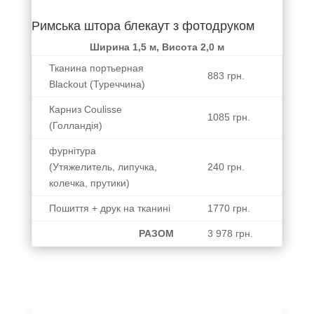
механизм
очень
Римська штора блекаут з фотодруком
мягкий и
Ширина 1,5 м, Висота 2,0 м
плавный,
шторы
Тканина портьерная
883 грн.
идеально
Blackout (Туреччина)
подошли
Карниз Coulisse
по
1085 грн.
размерам,
(Голландія)
цвет
фурнітура
очень
(Утяжелитель, липучка,
240 грн.
благородный,
колечка, прутики)
материал
приятный....,
Пошиття + друк на тканині
1770 грн.
самое
приятное
РАЗОМ
3 978 грн.
в этом
цена))))