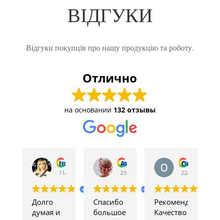
ВІДГУКИ
Відгуки покупців про нашу продукцію та роботу.
Отлично
на основании
132 отзывы
Iuliya Isaieva
Алена
Олена Кон
11/01/2022
23/12/2021
22/12/2021
Долго
Спасибо
Рекомендуем!
думая и
большое
Качество
р