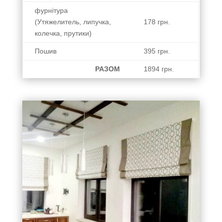
мы
фурнітура
перешли
(Утяжелитель, липучка,
178 грн.
к выбору
колечка, прутики)
ткани и
цвету.....
Пошив
395 грн.
это был
сложный
РАЗОМ
1894 грн.
вопрос,
так как
все это
происходило
в
телефонном
режиме.
Объяснив
Марие
,что
хочется
светлое,
но
удобное