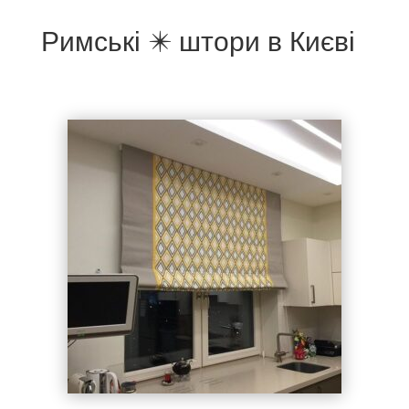
Римські ✴️ штори в Києві