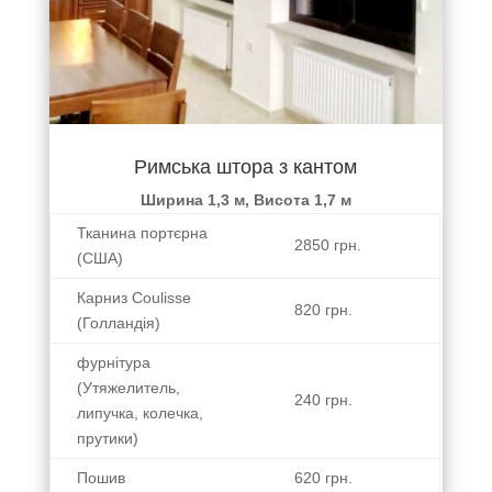
в уходе
изделие....
она
предложила
несколько
вариантов,
но так
Римська штора з кантом
как
телефон
Ширина 1,3 м, Висота 1,7 м
не может
Тканина портєрна
передать
2850 грн.
все
(США)
тактильные
Карниз Coulisse
и
820 грн.
(Голландія)
цветовые
моменты(((
фурнітура
я
(Утяжелитель,
попросила
240 грн.
липучка, колечка,
Марию
прутики)
выбрать
мне цвет
Пошив
620 грн.
(выбирали