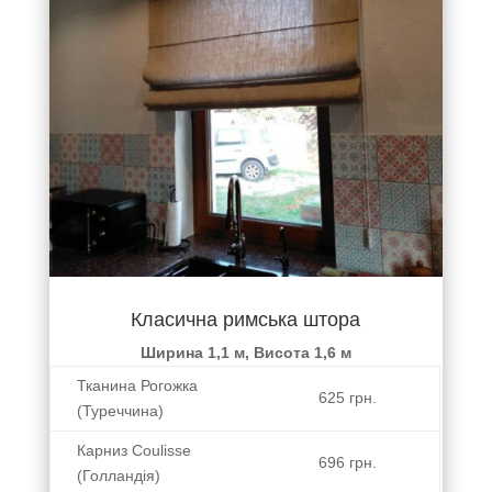
правильно
гарантию
сделать
на
замер и
обслуживание
спросила
штор.
в какие
комнаты
нужны
шторы
солнечные
они или
нет?
Сообщив
Марие
Класична римська штора
нужные
размеры,
Ширина 1,1 м, Висота 1,6 м
она
Тканина Рогожка
сделала
625 грн.
(Туреччина)
предварительный
подсчёт
Карниз Coulisse
стоимости,
696 грн.
(Голландія)
далее