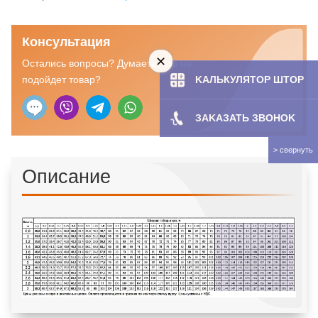
тканью
Велюр
Консультация
48
Остались вопросы? Думаете, что не
KAЛЬКУЛЯТOP ШТОР
подойдет товар?
ЗAKAЗATЬ ЗBOHOK
Описание