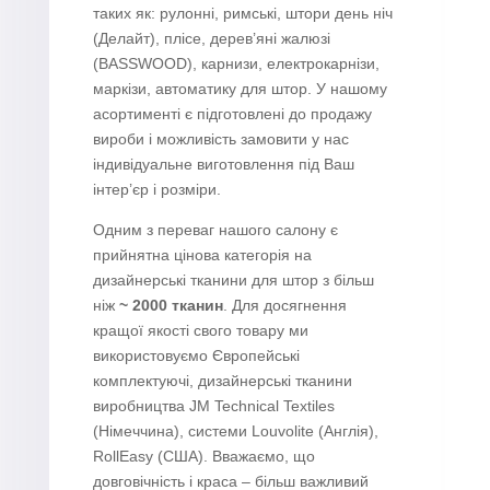
таких як: рулонні, римські, штори день ніч
(Делайт), плісе, дерев’яні жалюзі
(BASSWOOD), карнизи, електрокарнізи,
маркізи, автоматику для штор. У нашому
асортименті є підготовлені до продажу
вироби і можливість замовити у нас
індивідуальне виготовлення під Ваш
інтер’єр і розміри.
Одним з переваг нашого салону є
прийнятна цінова категорія на
дизайнерські тканини для штор з більш
ніж
~ 2000 тканин
. Для досягнення
кращої якості свого товару ми
використовуємо Європейські
комплектуючі, дизайнерські тканини
виробництва JM Technical Textiles
(Німеччина), системи Louvolite (Англія),
RollEasy (США). Вважаємо, що
довговічність і краса – більш важливий