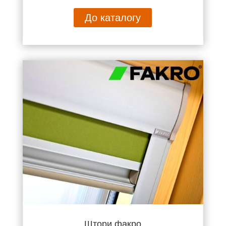
До каталогу
Штори факро