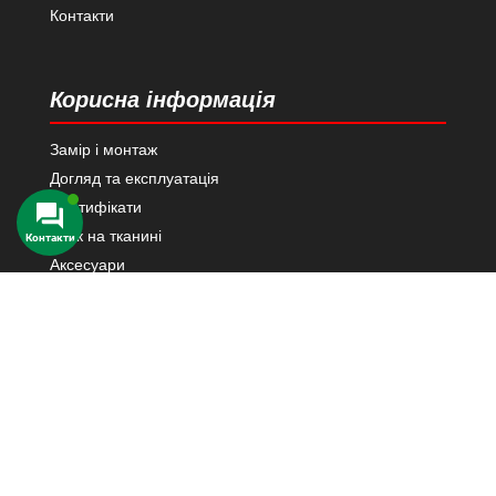
Контакти
Корисна інформація
Замір і монтаж
Догляд та експлуатація
Сертифікати
Друк на тканині
Аксесуари
Каталог тканин
Контакти в Київ
03124 м. Київ
вул. Н. Василенко 21
Переглянути на карті Google