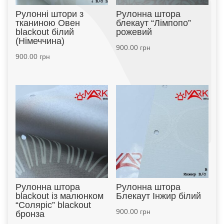
Рулонні штори з
Рулонна штора
тканиною Овен
блекаут “Лімпопо”
blackout білий
рожевий
(Німеччина)
900.00
грн
900.00
грн
Рулонна штора
Рулонна штора
blackout із малюнком
Блекаут Інжир білий
“Соляріс” blackout
900.00
грн
бронза