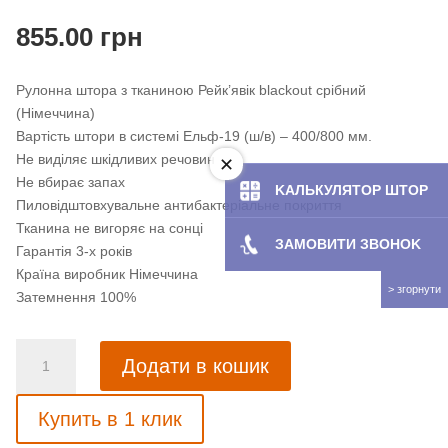
855.00
грн
Рулонна штора з тканиною Рейк’явік blackout срібний
(Німеччина)
Вартість штори в системі Ельф-19 (ш/в) – 400/800 мм.
Не виділяє шкідливих речовин
Не вбирає запах
KAЛЬКУЛЯТOP ШТОР
Пиловідштовхувальне антибактеріальне покриття
Тканина не вигоряє на сонці
ЗАМОВИТИ ЗBOHOK
Гарантія 3-х років
Країна виробник Німеччина
Затемнення 100%
Рулонна
Додати в кошик
штора
з
Купить в 1 клик
тканиною
Рейк'явік