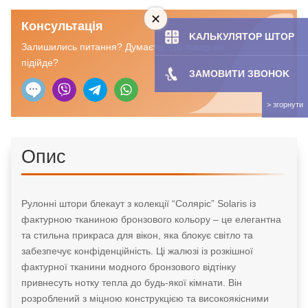
кількість
Консультація
KAЛЬКУЛЯТOP ШТОР
Залишились питання? Думаєте, що товар не
підійде?
ЗАМОВИТИ ЗBOHOK
Опис
Рулонні штори блекаут з колекції “Соляріс” Solaris із
фактурною тканиною бронзового кольору – це елегантна
та стильна прикраса для вікон, яка блокує світло та
забезпечує конфіденційність. Ці жалюзі із розкішної
фактурної тканини модного бронзового відтінку
привнесуть нотку тепла до будь-якої кімнати. Він
розроблений з міцною конструкцією та високоякісними