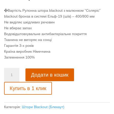
Вартість Рулонна штора blackout з малюнком “Соляріс”
blackout бронза в системі Ельф-19 (ш/в) – 400/800 мм
Не виділяє шкідливих речовин
Не вбирає запах
Водовідштовхувальне антибактеріальне покриття
Тканина не вигоряє на сонці
Гарантія 3-х років
Країна виробник Німеччина
Затемнення 100%
Рулонна
Додати в кошик
штора
blackout
Купить в 1 клик
із
малюнком
"Соляріс"
blackout
Категорія:
Штори Blackout (Блекаут)
бронза