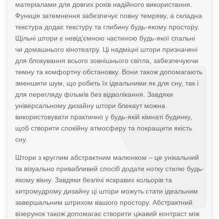
матеріалами для довгих років надійного використання.
Функція затемнення забезпечує повну темряву, а складна
текстура додає текстуру та глибину будь-якому простору.
Щільні штори є невід’ємною частиною будь-якої спальні
чи домашнього кінотеатру. Ці надміцні штори призначені
для блокування всього зовнішнього світла, забезпечуючи
темну та комфортну обстановку. Вони також допомагають
зменшити шум, що робить їх ідеальними як для сну, так і
для перегляду фільмів без відволікання. Завдяки
універсальному дизайну штори блекаут можна
використовувати практично у будь-якій кімнаті будинку,
щоб створити спокійну атмосферу та покращити якість
сну.
Штори з круглим абстрактним малюнком – це унікальний
та візуально привабливий спосіб додати нотку стилю будь-
якому вікну. Завдяки безлічі яскравих кольорів та
хитромудрому дизайну ці штори можуть стати ідеальним
завершальним штрихом вашого простору. Абстрактний
візерунок також допомагає створити цікавий контраст між