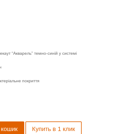
каут “Акварель” темно-синій у системі
н
ктеріальне покриття
 кошик
Купить в 1 клик