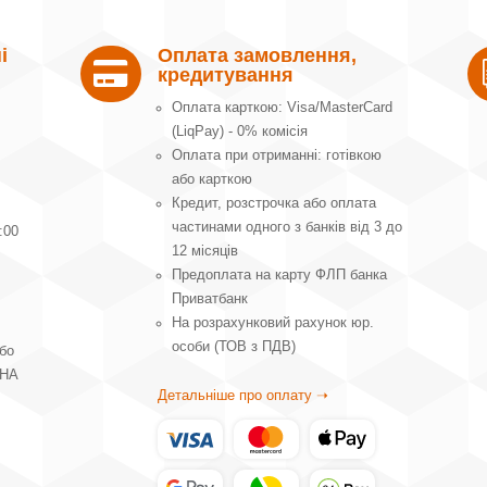
і
Оплата замовлення,

кредитування
Оплата карткою: Visa/MasterCard
(LiqPay) - 0% комісія
Оплата при отриманні: готівкою
або карткою
Кредит, розстрочка або оплата
частинами одного з банків від 3 до
:00
12 місяців
Предоплата на карту ФЛП банка
Приватбанк
На розрахунковий рахунок юр.
особи (ТОВ з ПДВ)
або
ВНА
Детальніше про оплату ➝