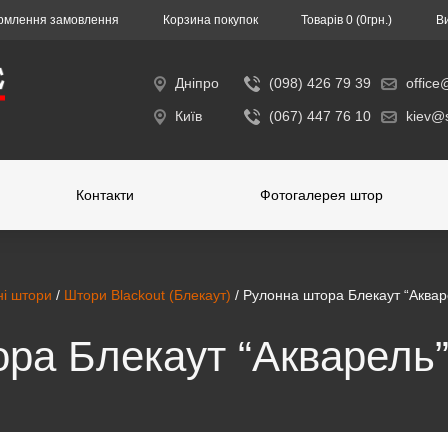
млення замовлення
Корзина покупок
Товарів 0 (0гpн.)
В
Дніпро
(098) 426 79 39
office
Київ
(067) 447 76 10
kiev@s
Контакти
Фотогалерея штор
ні штори
/
Штори Blackout (Блекаут)
/ Рулонна штора Блекаут “Аквар
ра Блекаут “Акварель”