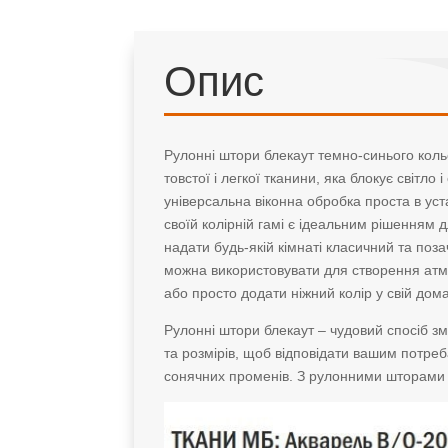
Опис
Рулонні штори блекаут темно-синього кольо
товстої і легкої тканини, яка блокує світл
універсальна віконна обробка проста в уста
своїй колірній гамі є ідеальним рішенням 
надати будь-якій кімнаті класичний та поза
можна використовувати для створення атмос
або просто додати ніжний колір у свій дом
Рулонні штори блекаут – чудовий спосіб зме
та розмірів, щоб відповідати вашим потре
сонячних променів. З рулонними шторами б