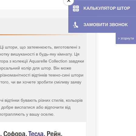
KAЛЬКУЛЯТOP ШТОР
ЗАМОВИТИ ЗBOHOK
 Ці штори, що затемнюють, виготовлені з
нотку вишуканості в будь-яку кімнату. Ця
ра з колекції Aquarelle Collection завдяки
версальний колір для штор. Він може
різноманітності відтінків темно-сині штори
ого, чи ви хочете зробити сміливу заяву
 відтінки бувають різних стилів, кольорів
 добре виспатися або відпочити від
 потрапляють у вашу оселю.