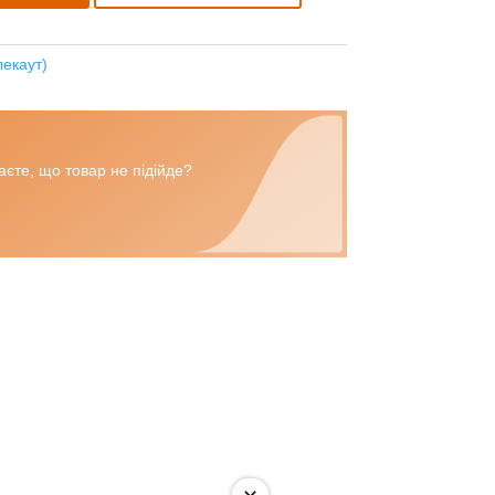
лекаут)
єте, що товар не підійде?