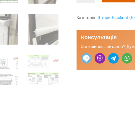
Блекаут
"Акварель"
темно-
Категорія:
Штори Blackout (Б
синій
кількість
Консультація
Залишились питання? Дума