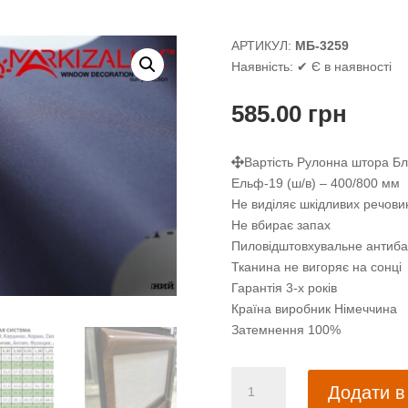
АРТИКУЛ:
МБ-3259
Наявність:
✔ Є в наявності
585.00
грн
Вартість Рулонна штора Бле
Ельф-19 (ш/в) – 400/800 мм
Не виділяє шкідливих речови
Не вбирає запах
Пиловідштовхувальне антиба
Тканина не вигоряє на сонці
Гарантія 3-х років
Країна виробник Німеччина
Затемнення 100%
Рулонна
Додати в
штора