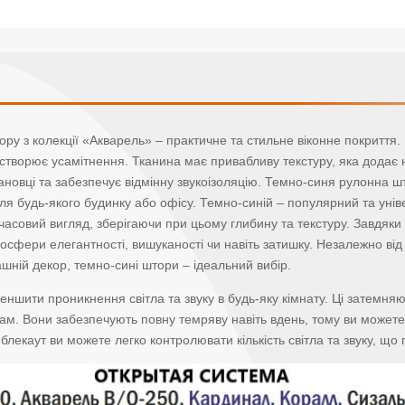
ру з колекції «Акварель» – практичне та стильне віконне покриття.
о і створює усамітнення. Тканина має привабливу текстуру, яка додає 
новці та забезпечує відмінну звукоізоляцію. Темно-синя рулонна што
для будь-якого будинку або офісу. Темно-синій – популярний та уні
часовий вигляд, зберігаючи при цьому глибину та текстуру. Завдяки 
фери елегантності, вишуканості чи навіть затишку. Незалежно від т
ашній декор, темно-сині штори – ідеальний вибір.
ншити проникнення світла та звуку в будь-яку кімнату. Ці затемняючі
бам. Вони забезпечують повну темряву навіть вдень, тому ви можете
лекаут ви можете легко контролювати кількість світла та звуку, що