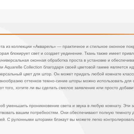
ета из коллекции «Акварель» — практичное и стильное оконное п
оторая блокирует свет и создает уединение. Ткань также имеет прив
 универсальная оконная обработка проста в установке и обеспечив
 Aquarelle Collection благодаря своей цветовой гамме является
ерсальный цвет для штор. Он может придать любой комнате класс
разнообразию оттенков темно-синие шторы можно использовать для
от того, хотите ли вы сделать смелое заявление или просто добав
об уменьшить проникновение света и звука в любую комнату. Эти
тствовать вашим потребностям. Они обеспечивают полную темноту 
чей. С рулонными шторами блэкаут вы можете легко контролировать