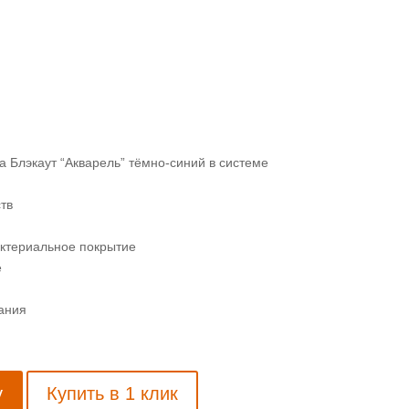
 Блэкаут “Акварель” тёмно-синий в системе
тв
ктериальное покрытие
е
ания
у
Купить в 1 клик