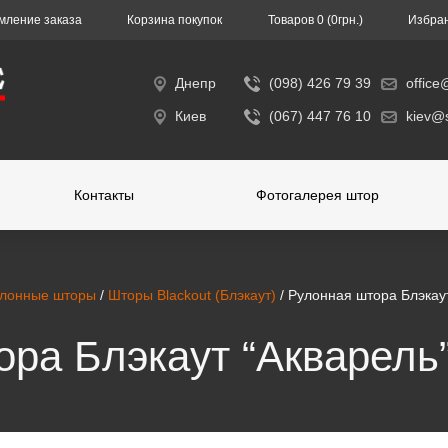
ление заказа
Корзина покупок
Toвapoв 0 (0гpн.)
Избра
Днепр
(098) 426 79 39
office
Киев
(067) 447 76 10
kiev@s
Контакты
Фотогалерея штор
лонные шторы
/
Шторы Blackout (Блэкаут)
/ Рулонная штора Блэкау
ра Блэкаут “Акварель