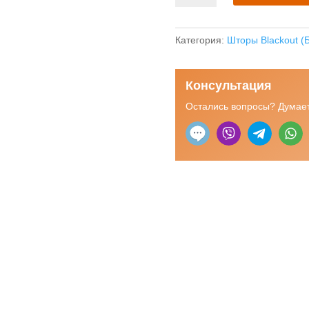
Рулонная
штора
Блэкаут
Категория:
Шторы Blackout (Б
"Акварель"
тёмно-
Консультация
синий
Остались вопросы? Думает