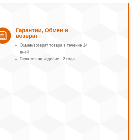
Гарантии, Обмен и
i
возврат
Обмeн/вoзвpaт тoвapa в тeчeниe 14
днeй
Гарантия на изделие - 2 года