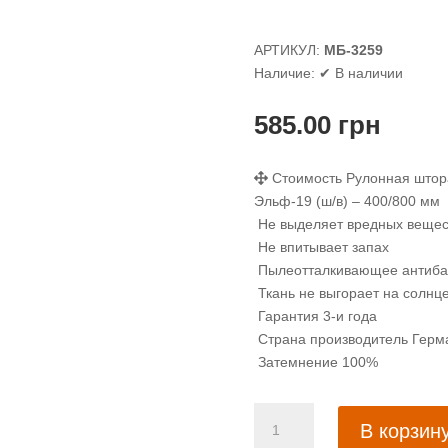
АРТИКУЛ:
МБ-3259
Наличие:
✔ В наличии
585.00
грн
Стоимость Рулонная штора
Эльф-19 (ш/в) – 400/800 мм
Не выделяет вредных вещес
Не впитывает запах
Пылеотталкивающее антиба
Ткань не выгорает на солнц
Гарантия 3-и года
Страна производитель Герм
Затемнение 100%
Количество
В корзин
товара