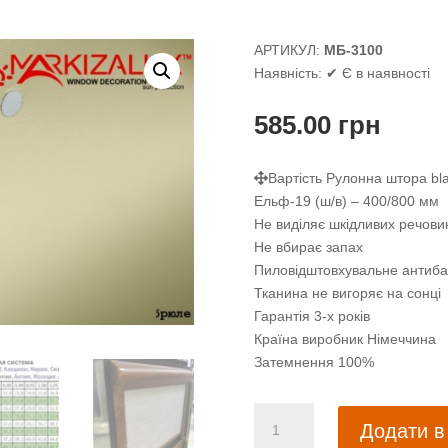
АРТИКУЛ:
МБ-3100
Наявність:
✔ Є в наявності
585.00
грн
Вартість Рулонна штора bl
Ельф-19 (ш/в) – 400/800 мм
Не виділяє шкідливих речови
Не вбирає запах
Пиловідштовхувальне антиба
Тканина не вигоряє на сонці
Гарантія 3-х років
Країна виробник Німеччина
Затемнення 100%
Рулонна
Додати в
штора