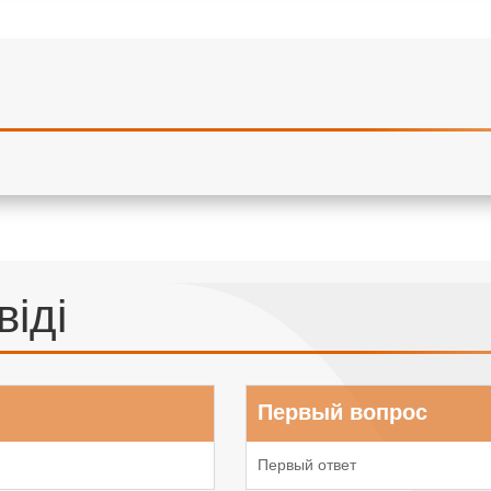
віді
Первый вопрос
Первый ответ