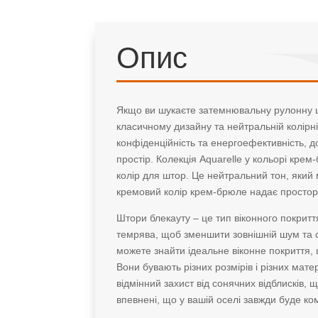
Опис
Якщо ви шукаєте затемнювальну рулонну шт
класичному дизайну та нейтральній колірн
конфіденційність та енергоефективність,
простір. Колекція Aquarelle у кольорі кре
колір для штор. Це нейтральний тон, який
кремовий колір крем-брюле надає простору 
Штори блекауту – це тип віконного покритт
темрява, щоб зменшити зовнішній шум та с
можете знайти ідеальне віконне покриття, 
Вони бувають різних розмірів і різних мате
відмінний захист від сонячних відблисків,
впевнені, що у вашій оселі завжди буде ко