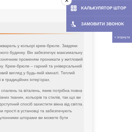
KAЛЬКУЛЯТOP ШТОР
ЗАМОВИТИ ЗBOHOK
Акварель у кольорі крем-брюле. Завдяки
якого будинку. Він забезпечує максимальну
и сонячним променям проникати у житловий
инку. Крем-брюле – гарний та універсальний
ий вигляд у будь-якій кімнаті. Теплий
 в традиційних інтер’єрах.
 спалень та віталень, яким потрібна повна
их тканин, кольорів та стилів, так що ви
ступний спосіб захистити вікна від світла.
ни прості в установці та забезпечують
З рулонними шторами ви можете бути