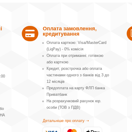
і
Оплата замовлення,

кредитування
Оплата карткою: Visa/MasterCard
(LiqPay) - 0% комісія
Оплата при отриманні: готівкою
або карткою
Кредит, розстрочка або оплата
частинами одного з банків від 3 до
:00
12 місяців
Предоплата на карту ФЛП банка
Приватбанк
На розрахунковий рахунок юр.
особи (ТОВ з ПДВ)
або
ВНА
Детальніше про оплату ➝