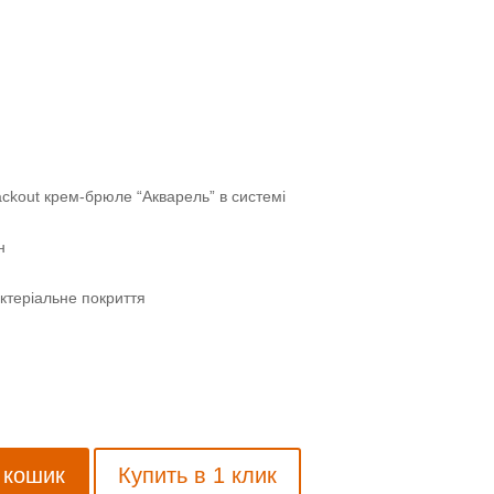
ackout крем-брюле “Акварель” в системі
н
ктеріальне покриття
 кошик
Купить в 1 клик