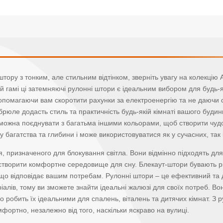
ору з тонким, але стильним відтінком, зверніть увагу на колекцію 
ій гамі ці затемняючі рулонні штори є ідеальним вибором для будь-
 допомагаючи вам скоротити рахунки за електроенергію та не даюч
м-брюле додасть стиль та практичність будь-якій кімнаті вашого буд
 можна поєднувати з багатьма іншими кольорами, щоб створити чудов
багатства та глибини і може використовуватися як у сучасних, так і
я, призначеного для блокування світла. Вони відмінно підходять для
творити комфортне середовище для сну. Блекаут-штори бувають різн
що відповідає вашим потребам. Рулонні штори – це ефективний та до
ріалів, тому ви зможете знайти ідеальні жалюзі для своїх потреб. Во
 що робить їх ідеальними для спалень, віталень та дитячих кімнат. 
мфортно, незалежно від того, наскільки яскраво на вулиці.