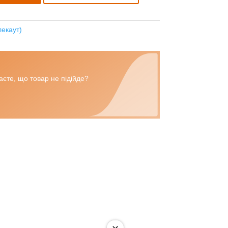
лекаут)
єте, що товар не підійде?