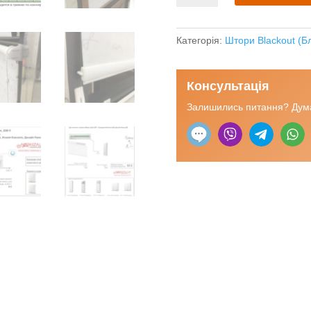
blackout
крем-
брюле
Категорія:
Штори Blackout (Б
"Акварель"
кількість
Консультація
Залишились питання? Дума