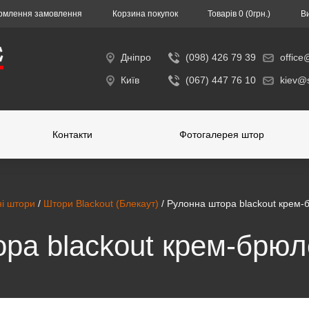
млення замовлення
Корзина покупок
Товарів 0 (0гpн.)
В
Дніпро
(098) 426 79 39
office
Київ
(067) 447 76 10
kiev@s
Контакти
Фотогалерея штор
і штори
/
Штори Blackout (Блекаут)
/ Рулонна штора blackout крем-
ра blackout крем-брюл