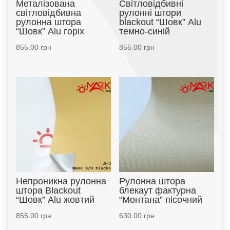
Металізована
Світловідбивні
світловідбивна
рулонні штори
рулонна штора
blackout “Шовк” Alu
“Шовк” Alu горіх
темно-синій
855.00
грн
855.00
грн
Непроникна рулонна
Рулонна штора
штора Blackout
блекаут фактурна
“Шовк” Alu жовтий
“Монтана” пісочний
855.00
грн
630.00
грн