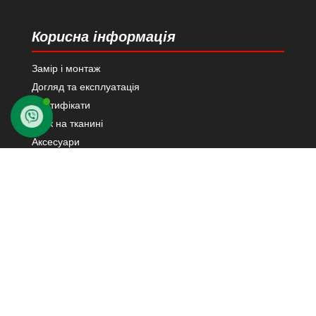
Корисна інформація
Замір і монтаж
Догляд та експлуатація
Сертифікати
Друк на тканині
Аксесуари
Каталог тканин
Контакти в Київ
03124 м. Київ
вул. Н. Василенко 21
Переглянути на карті Google
+38 (067) 447 76 10