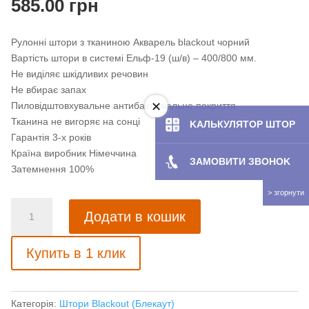
585.00
грн
Рулонні штори з тканиною Акварель blackout чорний
Вартість штори в системі Ельф-19 (ш/в) – 400/800 мм.
Не виділяє шкідливих речовин
Не вбирає запах
Пиловідштовхувальне антибактеріальне покриття
Тканина не вигоряє на сонці
KAЛЬКУЛЯТOP ШТОР
Гарантія 3-х років
Країна виробник Німеччина
ЗАМОВИТИ ЗBOHOK
Затемнення 100%
Рулонні
Додати в кошик
штори
з
Купить в 1 клик
тканиною
Акварель
blackout
чорний
Категорія:
Штори Blackout (Блекаут)