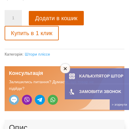
Штора
Додати в кошик
плиссе
с
Купить в 1 клик
тканью
Султан
жемчуг
(Германия)
Категорія:
Штори пліссе
кількість
Консультація
KAЛЬКУЛЯТOP ШТОР
Залишились питання? Думаєте, що товар не
підійде?
ЗАМОВИТИ ЗBOHOK
Опис