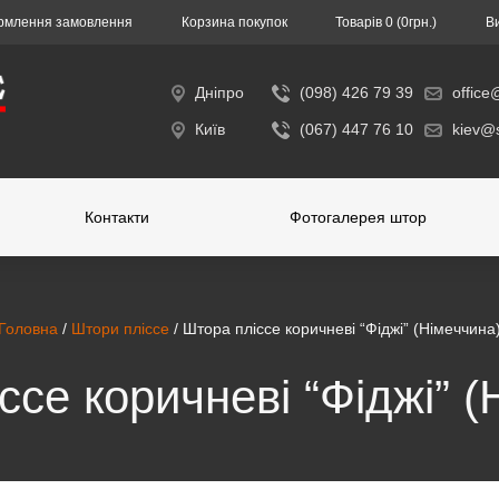
млення замовлення
Корзина покупок
Товарів 0 (0гpн.)
В
Дніпро
(098) 426 79 39
office
Київ
(067) 447 76 10
kiev@s
Контакти
Фотогалерея штор
Головна
/
Штори пліссе
/ Штора пліссе коричневі “Фіджі” (Німеччина
ссе коричневі “Фіджі” (