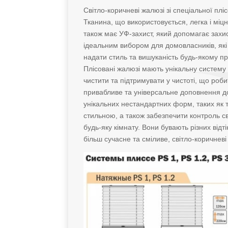
Світло-коричневі жалюзі зі спеціальної пл
Тканина, що використовується, легка і міц
також має УФ-захист, який допомагає захист
ідеальним вибором для домовласників, які 
надати стиль та вишуканість будь-якому пр
Плісовані жалюзі мають унікальну систему
чистити та підтримувати у чистоті, що ро
привабливе та універсальне доповнення до
унікальних нестандартних форм, таких як т
стильною, а також забезпечити контроль св
будь-яку кімнату. Вони бувають різних відт
більш сучасне та сміливе, світло-коричне