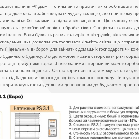
ісованої тканини «Фіджі» — стильний та практичний спосіб надати н
на, що дозволяє їй забезпечувати чудову ізоляцію, але при цьому пр
ити ваші меблі, килими та підлоги від вицвітання. Цю тканину легко
шукають привабливий варіант обробки вікон. Спеціальні тканини для
иміщенню. Вони бувають різних кольорів та візерунків, від класични
 складання, яка дозволяє контролювати кількість світла, що потрап
бить її ідеальним вибором для зайнятих домашніх господарств чи ко
 будь-якого будинку. З їх допомогою можна створювати різні образ
рапеції, трикутники і арки. З плісованими шторами ви можете зроби
ітла та конфіденційність. Світло-коричневі штори можуть стати чуд
інків, від блідо-коричневого до відтінку темного шоколаду. Чи шука
ві штори можуть стати ідеальним доповненням до будь-якого простор