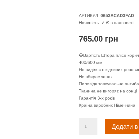
АРТИКУЛ:
0653ACAD3FAD
Наявність:
✔ Є в наявності
765.00
грн
Вартість Штора плісе коричн
400/600 мм
Не виділяє шкідливих речови
Не вбирає запах
Пиловідштовхувальне антиба
Тканина не вигоряє на сонці
Гарантія 3-х років
Країна виробник Німеччина
Штора
Додати в
пліссе
коричневі