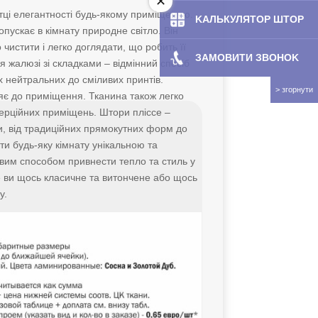
отці елегантності будь-якому приміщенню.
KAЛЬКУЛЯТOP ШТОР
опускає в кімнату природне світло. Він
 чистити і легко доглядати, що робить її
ЗАМОВИТИ ЗBOHOK
 жалюзі зі складками – відмінний спосіб
х нейтральних до сміливих принтів.
ляє до приміщення. Тканина також легко
мерційних приміщень. Штори пліссе –
и, від традиційних прямокутних форм до
ти будь-яку кімнату унікальною та
овим способом привнести тепло та стиль у
єте ви щось класичне та витончене або щось
у.