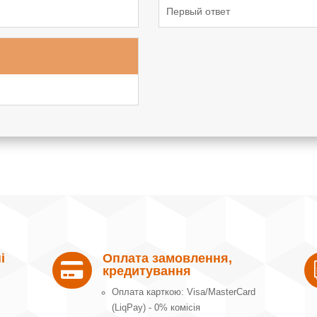
Первый ответ
і
Оплата замовлення,

кредитування
Оплата карткою: Visa/MasterCard
(LiqPay) - 0% комісія