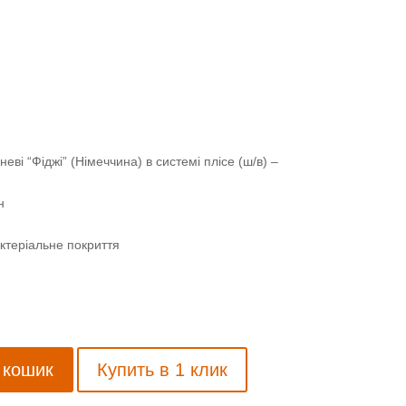
еві “Фіджі” (Німеччина) в системі плісе (ш/в) –
н
ктеріальне покриття
 кошик
Купить в 1 клик