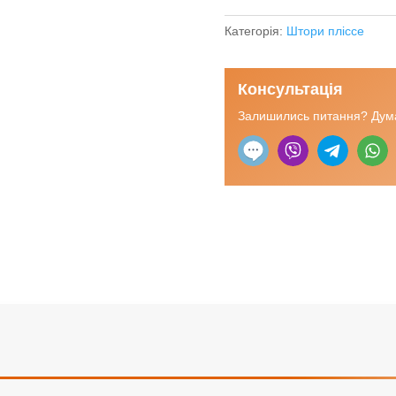
"Фіджі"
(Німеччина)
Категорія:
Штори пліссе
кількість
Консультація
Залишились питання? Дума