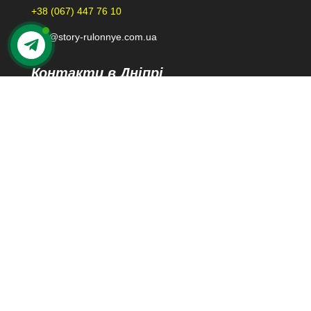
+38 (067) 447 76 10
kiev@story-rulonnye.com.ua
Контакти в Дніпрі
49000 м. Дніпро
проспект Лесі Українки 40-Б, 110
Переглянути на карті Google
+38 (098) 426 79 39
dnepr@story-rulonnye.com.ua
© 2014-2024 Story-Rulonnye.com.ua. Всі права
захищені.