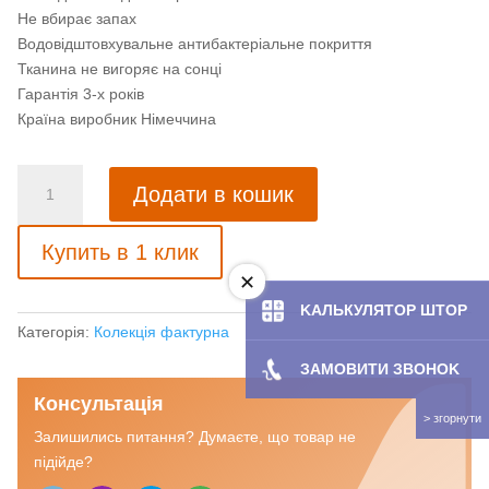
Не вбирає запах
Водовідштовхувальне антибактеріальне покриття
Тканина не вигоряє на сонці
Гарантія 3-х років
Країна виробник Німеччина
Рулонна
Додати в кошик
штора
з
Купить в 1 клик
тканиною
Призм
грей
KAЛЬКУЛЯТOP ШТОР
(Німеччина)
Категорія:
Колекція фактурна
кількість
ЗАМОВИТИ ЗBOHOK
Консультація
Залишились питання? Думаєте, що товар не
підійде?