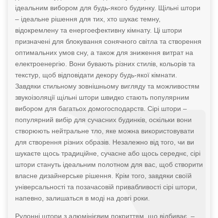
ідеальним вибором для будь-якого будинку. Щільні штори
– ідеальне рішення для тих, хто шукає темну,
відокремлену та енергоефективну кімнату. Ці штори
призначені для блокування сонячного світла та створення
оптимальних умов сну, а також для зниження витрат на
електроенергію. Вони бувають різних стилів, кольорів та
текстур, щоб відповідати декору будь-якої кімнати.
Завдяки стильному зовнішньому вигляду та можливостям
звукоізоляції щільні штори швидко стають популярним
вибором для багатьох домогосподарств. Сірі штори –
популярний вибір для сучасних будинків, оскільки вони
створюють нейтральне тло, яке можна використовувати
для створення різних образів. Незалежно від того, чи ви
шукаєте щось традиційне, сучасне або щось середнє, сірі
штори стануть ідеальним полотном для вас, щоб створити
власне дизайнерське рішення. Крім того, завдяки своїй
універсальності та позачасовій привабливості сірі штори,
напевно, залишаться в моді на довгі роки.
Рулонні штори з алюмінієвим покриттям, що відбиває, –