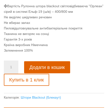
Вартість Рулонна штора blackout світловідбиваюча “Орлеан”
сірий в системі Ельф-19 (ш/в) – 400/800 мм
Не виділяє шкідливих речовин
Не вбирає запах
Пиловідштовхувальне антибактеріальне покриття
Тканина не вигоряє на сонці
Гарантія 3-х років
Країна виробник Німеччина
Затемнення 100%
Рулонна
Додати в кошик
штора
blackout
Купить в 1 клик
світловідбиваюча
"Орлеан"
сірий
кількість
Категорія:
Штори Blackout (Блекаут)