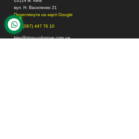
03124 м. Київ
вул. Н. Василенко 21
Переглянути на карті Google
+38 (067) 447 76 10
kiev@story-rulonnye.com.ua
Контакти в Дніпрі
49000 м. Дніпро
проспект Лесі Українки 40-Б, 110
Переглянути на карті Google
+38 (098) 426 79 39
dnepr@story-rulonnye.com.ua