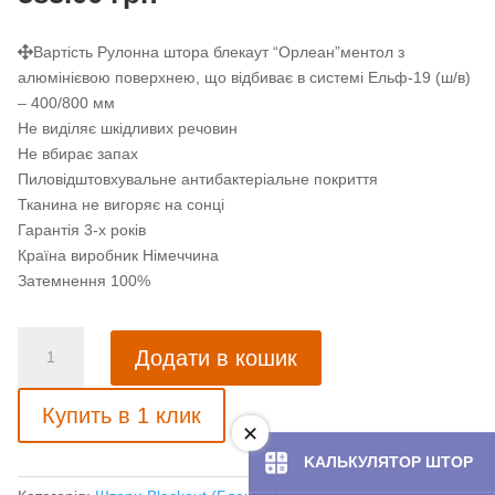
Вартість Рулонна штора блекаут “Орлеан”ментол з
алюмінієвою поверхнею, що відбиває в системі Ельф-19 (ш/в)
– 400/800 мм
Не виділяє шкідливих речовин
Не вбирає запах
Пиловідштовхувальне антибактеріальне покриття
Тканина не вигоряє на сонці
Гарантія 3-х років
Країна виробник Німеччина
Затемнення 100%
Рулонна
Додати в кошик
штора
блекаут
Купить в 1 клик
“Орлеан”ментол
з
KAЛЬКУЛЯТOP ШТОР
алюмінієвою
поверхнею,