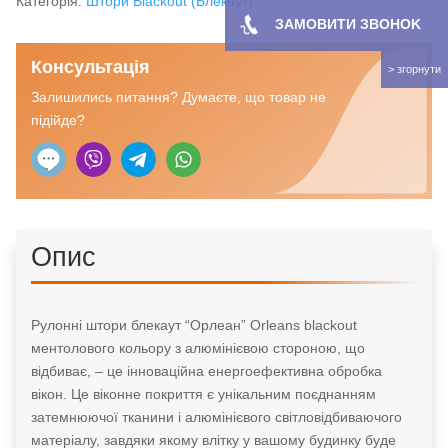
Категорія:
Штори Blackout (Блекаут)
що
ЗАМОВИТИ ЗBOHOK
відбиває.
кількість
Консультація
Залишились питання? Думаєте, що товар не
підійде?
Опис
Рулонні штори блекаут “Орлеан” Orleans blackout
ментолового кольору з алюмінієвою стороною, що
відбиває, – це інноваційна енергоефективна обробка
вікон. Це віконне покриття є унікальним поєднанням
затемнюючої тканини і алюмінієвого світловідбиваючого
матеріалу, завдяки якому влітку у вашому будинку буде