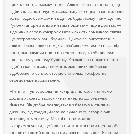
прохолодно, а взимку тепло. Алюмінізована сторона, що
відбиває, забезпечує максимальну ізоляцію, а ментоловий
колір надає освіжаючий відтінок будь-якому приміщенню.
Рулонні штори з алюмінієвим покриттям, що відбиває, —
відмінний спосіб контролювати кількість сонячного світла,
що потрапляє у ваш будинок. Ці жалюзі виготовлені з
алюмінієвим покриттям, яке відбиває сонячне світло від
вікон, зменшуючи приплив тепла влітку та зберігаючи
прохолоду у вашому будинку. Алюмінієве покриття, що
відображає, також допомагає зменшити відблиски і
відображене світло, створюючи більш комфортне
середовище проживання.
М’ятний – універсальний колір для штор, який може
додати яскраву, заспокійливу енергію до будь-якої
кімнати. Він добре поєднується з багатьма стилями
дизайну, від традиційного до сучасного, створюючи
затишну атмосферу. М’ятні штори можна
використовувати, щоб висвітлити темні приміщення або
створити тонкий фон для сміливіших кольорів. Якщо ви