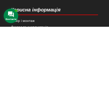
Корисна інформація
Замір і монтаж
Догляд та експлуатація
Сертифікати
Друк на тканині
Аксесуари
Каталог тканин
Контакти в Київ
03124 м. Київ
вул. Н. Василенко 21
Переглянути на карті Google
+38 (067) 447 76 10