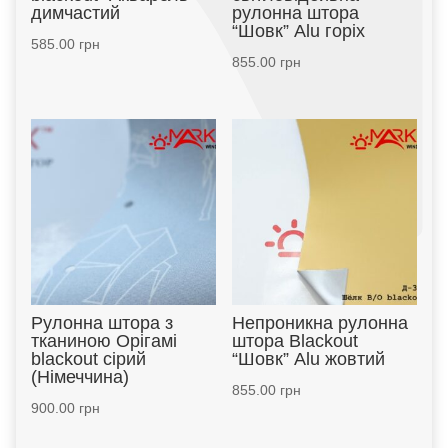
димчастий
рулонна штора
“Шовк” Alu горіх
585.00
грн
855.00
грн
Рулонна штора з
Непроникна рулонна
тканиною Орігамі
штора Blackout
blackout сірий
“Шовк” Alu жовтий
(Німеччина)
855.00
грн
900.00
грн