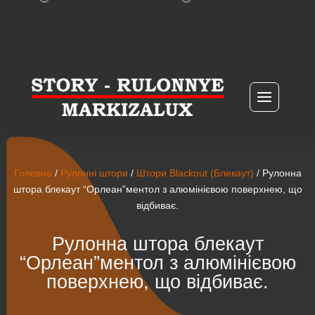
Головна
/
Рулонні штори
/
Штори Blackout (Блекаут)
/ Рулонна
штора блекаут “Орлеан”ментол з алюмінієвою поверхнею, що
відбиває.
Рулонна штора блекаут
“Орлеан”ментол з алюмінієвою
поверхнею, що відбиває.