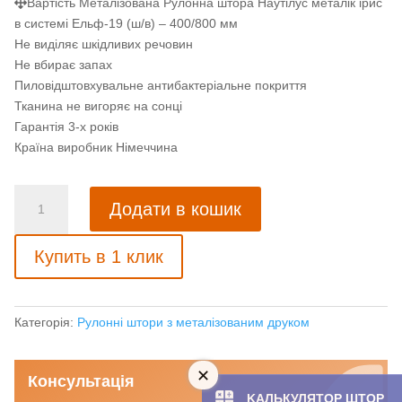
Вартість Металізована Рулонна штора Наутілус металік ірис
в системі Ельф-19 (ш/в) – 400/800 мм
Не виділяє шкідливих речовин
Не вбирає запах
Пиловідштовхувальне антибактеріальне покриття
Тканина не вигоряє на сонці
Гарантія 3-х років
Країна виробник Німеччина
Металізована
Додати в кошик
рулонна
штора
Купить в 1 клик
Наутілус
металік
ірис
кількість
Категорія:
Рулонні штори з металізованим друком
Консультація
KAЛЬКУЛЯТOP ШТОР