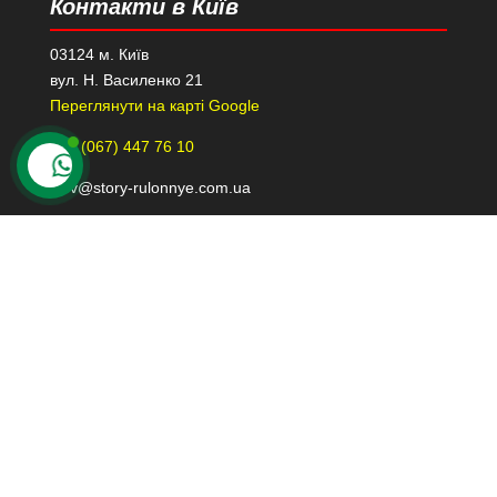
Контакти в Київ
03124 м. Київ
вул. Н. Василенко 21
Переглянути на карті Google
+38 (067) 447 76 10
kiev@story-rulonnye.com.ua
Контакти в Дніпрі
49000 м. Дніпро
проспект Лесі Українки 40-Б, 110
Переглянути на карті Google
+38 (098) 426 79 39
dnepr@story-rulonnye.com.ua