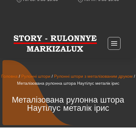
Головна
/
Рулонні штори
/
Рулонні штори з металізованим друком
/
Металізована рулонна штора Наутілус металік ірис
Металізована рулонна штора
Наутілус металік ірис