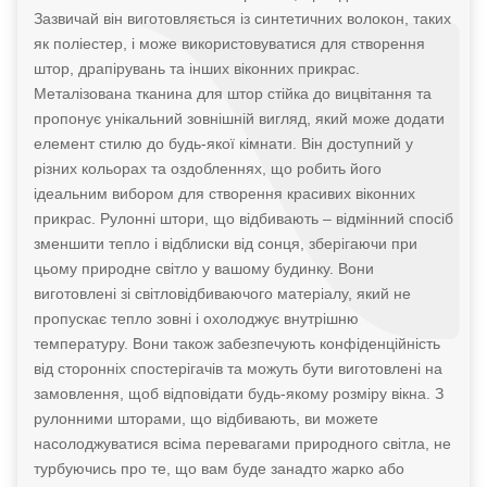
Зазвичай він виготовляється із синтетичних волокон, таких
як поліестер, і може використовуватися для створення
штор, драпірувань та інших віконних прикрас.
Металізована тканина для штор стійка до вицвітання та
пропонує унікальний зовнішній вигляд, який може додати
елемент стилю до будь-якої кімнати. Він доступний у
різних кольорах та оздобленнях, що робить його
ідеальним вибором для створення красивих віконних
прикрас. Рулонні штори, що відбивають – відмінний спосіб
зменшити тепло і відблиски від сонця, зберігаючи при
цьому природне світло у вашому будинку. Вони
виготовлені зі світловідбиваючого матеріалу, який не
пропускає тепло зовні і охолоджує внутрішню
температуру. Вони також забезпечують конфіденційність
від сторонніх спостерігачів та можуть бути виготовлені на
замовлення, щоб відповідати будь-якому розміру вікна. З
рулонними шторами, що відбивають, ви можете
насолоджуватися всіма перевагами природного світла, не
турбуючись про те, що вам буде занадто жарко або