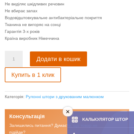
Не виділяє шкідливих речовин
Не вбирає запах
Водовідштовхувальне антибактеріальне покриття
Тканина не вигоряє на сонці
Гарантія 3-х років
Країна виробник Німеччина
Рулонна
Додати в кошик
штора
Інжир
Купить в 1 клик
бежевий
кількість
Категорія:
Рулонні штори з друкованим малюнком
Консультація
KAЛЬКУЛЯТOP ШТОР
Залишились питання? Думаєте, що товар не
підійде?