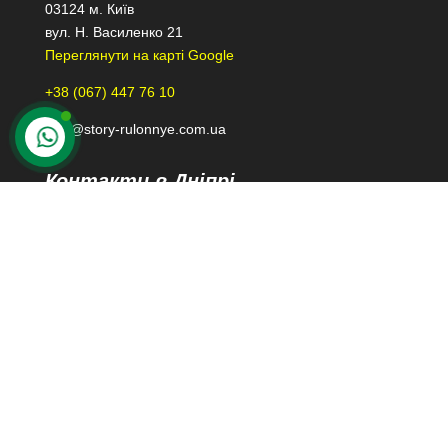
03124 м. Київ
вул. Н. Василенко 21
Переглянути на карті Google
+38 (067) 447 76 10
kiev@story-rulonnye.com.ua
Контакти в Дніпрі
49000 м. Дніпро
проспект Лесі Українки 40-Б, 110
Переглянути на карті Google
+38 (098) 426 79 39
dnepr@story-rulonnye.com.ua