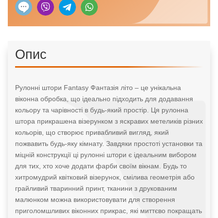
Опис
Рулонні штори Fantasy Фантазія літо – це унікальна
віконна обробка, що ідеально підходить для додавання
кольору та чарівності в будь-який простір. Ця рулонна
штора прикрашена візерунком з яскравих метеликів різних
кольорів, що створює привабливий вигляд, який
пожвавить будь-яку кімнату. Завдяки простоті установки та
міцній конструкції ці рулонні штори є ідеальним вибором
для тих, хто хоче додати фарби своїм вікнам. Будь то
хитромудрий квітковий візерунок, смілива геометрія або
грайливий тваринний принт, тканини з друкованим
малюнком можна використовувати для створення
приголомшливих віконних прикрас, які миттєво покращать