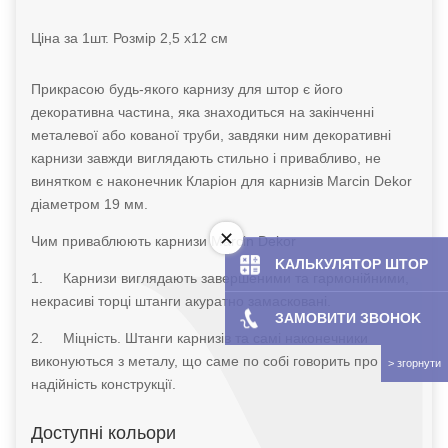
Ціна за 1шт. Розмір 2,5 х12 см
Прикрасою будь-якого карнизу для штор є його
декоративна частина, яка знаходиться на закінченні
металевої або кованої труби, завдяки ним декоративні
карнизи завжди виглядають стильно і привабливо, не
винятком є наконечник Кларіон для карнизів Marcin Dekor
діаметром 19 мм.
Чим приваблюють карнизи Marcin Dekor
KAЛЬКУЛЯТOP ШТОР
1.
Карнизи виглядають завершеними та гармонійними,
некрасиві торці штанги акуратно замасковані.
ЗАМОВИТИ ЗBOHOK
2.
Міцність. Штанги карнизів та самі наконечники
виконуються з металу, що саме по собі говорить про
надійність конструкції.
Доступні кольори