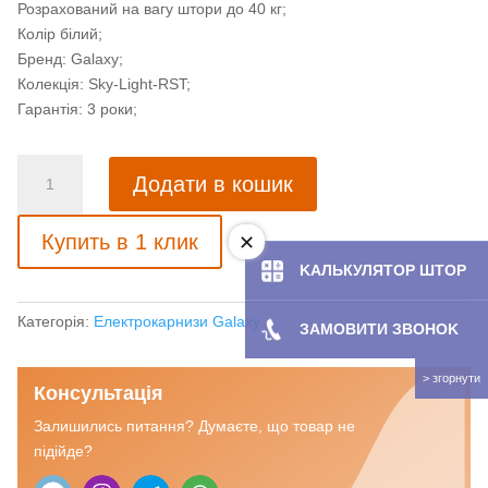
Розрахований на вагу штори до 40 кг;
Колір білий;
Бренд: Galaxy;
Колекція: Sky-Light-RST;
Гарантія: 3 роки;
Електрокарниз
Додати в кошик
Galaxy
Sky-
Купить в 1 клик
Light-
RST
KAЛЬКУЛЯТOP ШТОР
у
зборі
Категорія:
Електрокарнизи Galaxy
ЗАМОВИТИ ЗBOHOK
6
метрів,
40
Консультація
кг
Залишились питання? Думаєте, що товар не
кількість
підійде?