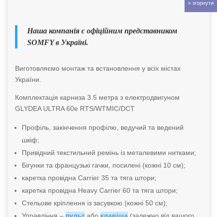
Наша компанія є офіційним представником
SOMFY в Україні.
Виготовляємо монтаж та встановлення у всіх містах
України.
Комплектація карниза 3.5 метра з електродвигуном
GLYDEA ULTRA 60e RTS/WTMIC/DCT
Профіль, закінчення профілю, ведучий та ведений
шкіф;
Привідний текстильний ремінь із металевими нитками;
Бігунки та французькі гачки, посилені (кожні 10 см);
каретка провідна Сarrier 35 та тяга штори;
каретка провідна Heavy Сarrier 60 та тяга штори;
Стельове кріплення із засувкою (кожні 50 см);
Управління –
пульт
або
клавіша
(залежно від вашого