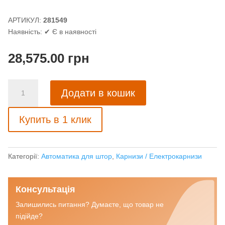
АРТИКУЛ:
281549
Наявність:
✔ Є в наявності
28,575.00
грн
Електрокарниз
Додати в кошик
тихий
у
Купить в 1 клик
зборі
3.5
м
Somfy
Категорії:
Автоматика для штор
,
Карнизи / Електрокарнизи
GLYDEA
ULTRA
60e
Консультація
RTS/WTMIC/DCT
Залишились питання? Думаєте, що товар не
кількість
підійде?