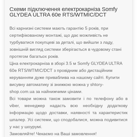
Схеми підключення електрокарніза Somfy
GLYDEA ULTRA 60e RTS/WTMIC/DCT
Всі карнизні системи мають гарантію 5 років, при
сертифікованому монтажі, що дає можливість не
турбуватися покупцеві за деталі, що вийшли з ладу,
зовнішній вигляд системи зберігається в чудовому стані
протягом багатьох років.
Ціна електрокарніза в зборі 3.5 м Somfy GLYDEA ULTRA
60e RTS/WTMIC/DCT з провідним або дистаційним
керуванням дуже приваблива на нашому сайті. Купити
висувну автоматику зі знижкою можна у shtory-
shop.com.ua за найнижчими цінами.
Всі товари можна також замовити і по телефону або в
viber, менеджер надасть всю необхідну додаткову
інформацію щодо доставки, наявності та характеристик
шпалер. Усі системи, що сподобалися, можна подивитися
у нас у шоурумі.
Замовляйте! Чекаємо на Ваші замовлення!