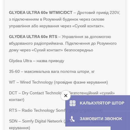
GLYDEA ULTRA 60e WTMIC/DCT
– Дротовий привід 220V,
з підключенням в Розумний будинок через силове
управління або керування через «Сухий контакт».
GLYDEA ULTRA 60e RTS
– Управління за допомогою
вбудованого радіоприймача. Підключення до Розумного
дому через «Сухий контакт» безпосередньо
Glydea Ultra – назва приводу
35-60 – максимальна вага полотна штори, кг
WT – Wired Technology (провідне фазне керування)
DCT – Dry Contact Technology (безпотенційний «сухий»
контакт)
KAЛЬКУЛЯТOP ШТОР
RTS – Radio Technology Somfy (радіоуправління)
ЗАМОВИТИ ЗBOHOK
SDN – Somfy Digital Network (двосторонній протокол
керування)