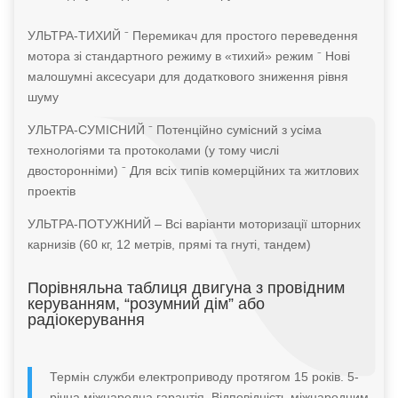
УЛЬТРА-ТИХИЙ ⁻ Перемикач для простого переведення
мотора зі стандартного режиму в «тихий» режим ⁻ Нові
малошумні аксесуари для додаткового зниження рівня
шуму
УЛЬТРА-СУМІСНИЙ ⁻ Потенційно сумісний з усіма
технологіями та протоколами (у тому числі
двосторонніми) ⁻ Для всіх типів комерційних та житлових
проектів
УЛЬТРА-ПОТУЖНИЙ ‒ Всі варіанти моторизації шторних
карнизів (60 кг, 12 метрів, прямі та гнуті, тандем)
Порівняльна таблиця двигуна з провідним
керуванням, “розумний дім” або
радіокерування
Термін служби електроприводу протягом 15 років. 5-
річна міжнародна гарантія. Відповідність міжнародним