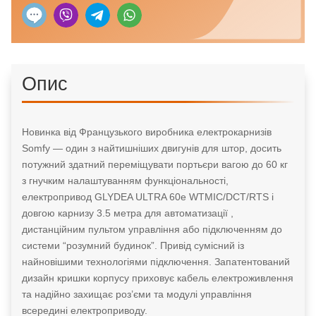
Опис
Новинка від Французького виробника електрокарнизів
Somfy — один з найтишніших двигунів для штор, досить
потужний здатний переміщувати портьєри вагою до 60 кг
з гнучким налаштуванням функціональності,
електропривод GLYDEA ULTRA 60e WTMIC/DCT/RTS і
довгою карнизу 3.5 метра для автоматизації ,
дистанційним пультом управління або підключенням до
системи “розумний будинок”. Привід сумісний із
найновішими технологіями підключення. Запатентований
дизайн кришки корпусу приховує кабель електроживлення
та надійно захищає роз’єми та модулі управління
всередині електроприводу.