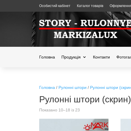
Особистий кабінет
Каталог товарів
Оформлення
Головна
Продукція
Контакти
Фотога
Головна
/
Рулонні штори
/
Рулонні штори (скри
Рулонні штори (скрин)
Показано 10–18 із 23