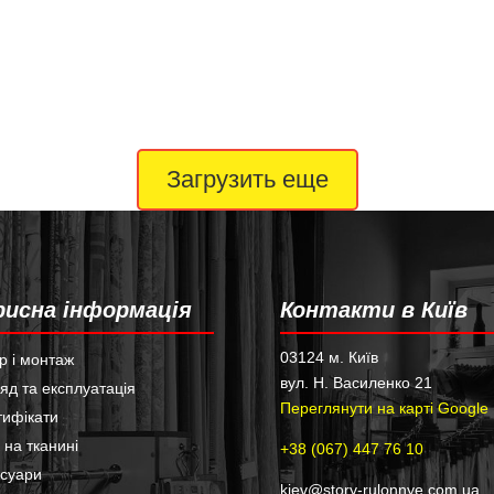
Загрузить еще
рисна інформація
Контакти в Київ
03124 м. Київ
р і монтаж
вул. Н. Василенко 21
яд та експлуатація
Переглянути на карті Google
тифікати
 на тканині
+38 (067) 447 76 10
есуари
kiev@story-rulonnye.com.ua