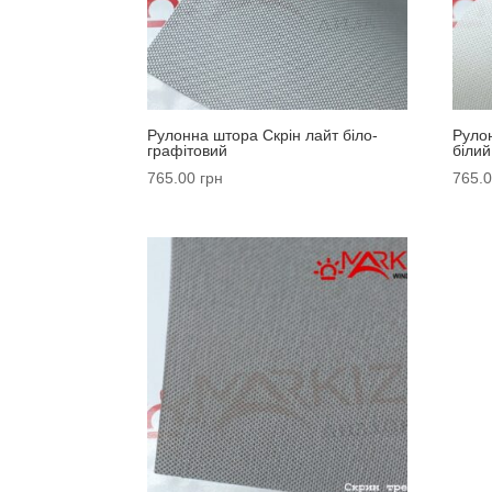
Рулонна штора Скрін лайт біло-
Рулон
графітовий
білий
765.00
грн
765.