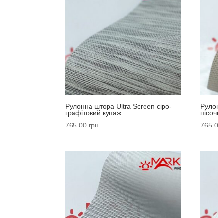
Рулонна штора Ultra Screen сіро-
Рулон
графітовий купаж
пісоч
765.00
грн
765.