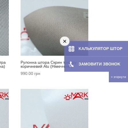
KAЛЬКУЛЯТOP ШТОР
тра
Рулонна штора Скрин тревіру
ЗАМОВИТИ ЗBOHOK
на)
коричневий Alu (Німеччина)
990.00
грн