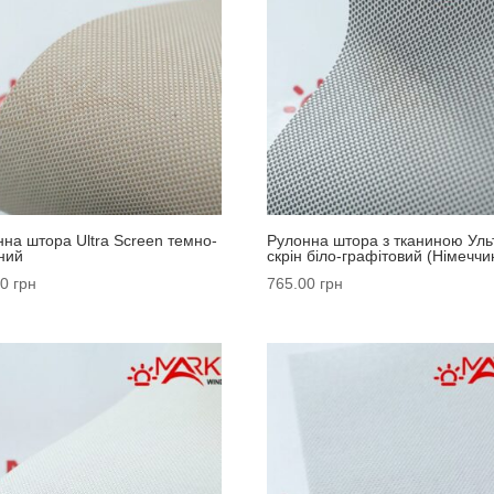
на штора Ultra Screen темно-
Рулонна штора з тканиною Уль
ний
скрін біло-графітовий (Німеччи
00
грн
765.00
грн