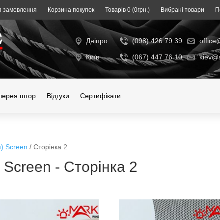
 замовлення
Корзина покупок
Товарів 0 (0гpн.)
Вибрані товари
П
Дніпро
(098) 426 79 39
office
Київ
(067) 447 76 10
kiev@s
лерея штор
Відгуки
Cертифікати
н) Screen
/ Сторінка 2
 Screen - Сторінка 2