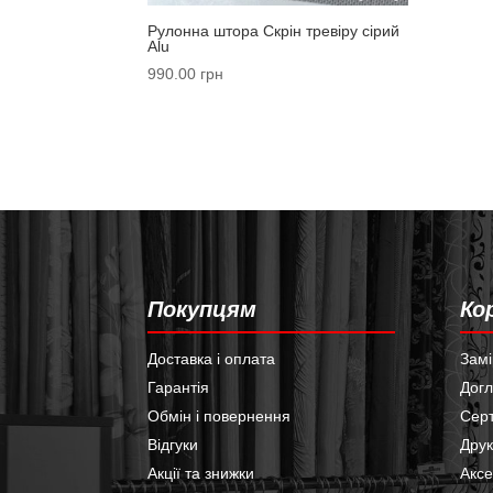
Рулонна штора Скрін тревіру сірий
Alu
990.00
грн
Покупцям
Ко
Доставка і оплата
Замі
Гарантія
Догл
Обмін і повернення
Сер
Відгуки
Друк
Акції та знижки
Акс