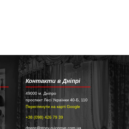
Контакти в Дніпрі
49000 м. Дніпро
проспект Лесі Українки 40-Б, 110
Переглянути на карті Google
+38 (098) 426 79 39
dnepr@story-rulonnye.com.ua