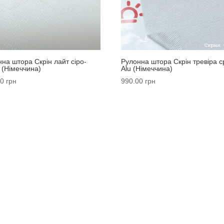
на штора Скрін лайт сіро-
Рулонна штора Скрін тревіра с
 (Німеччина)
Alu (Німеччина)
00
грн
990.00
грн