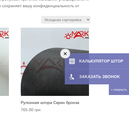
м сохраняет вашу конфиденциальность от
KAЛЬКУЛЯТOP ШТОР
ЗAKAЗATЬ ЗBOHOK
Рулонная штора Cкрин бронза
765.00
грн