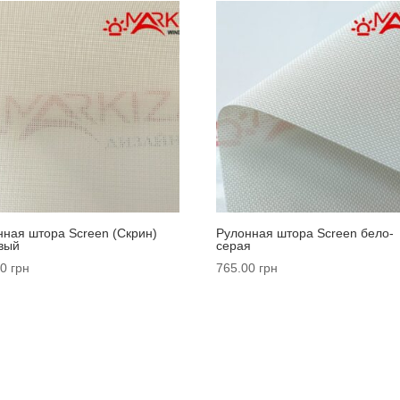
нная штора Screen (Cкрин)
Рулонная штора Screen бело-
вый
серая
00
грн
765.00
грн