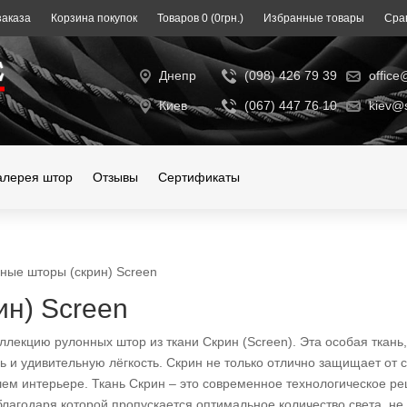
аказа
Корзина покупок
Toвapoв 0 (0гpн.)
Избранные товары
Сра
Днепр
(098) 426 79 39
office
Киев
(067) 447 76 10
kiev@s
алерея штор
Отзывы
Сертификаты
ные шторы (скрин) Screen
ин) Screen
лекцию рулонных штор из ткани Скрин (Screen). Эта особая ткань
иль и удивительную лёгкость. Скрин не только отлично защищает от
шем интерьере. Ткань Скрин – это современное технологическое ре
 благодаря которой пропускается оптимальное количество света, н