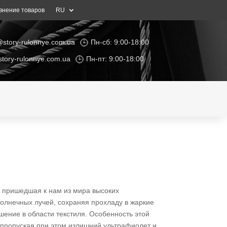
внение товаров
RU
@story-rulonnye.com.ua
Пн-сб: 9:00-18:00
tory-rulonnye.com.ua
Пн-пт: 9:00-18:00
, пришедшая к нам из мира высоких
 солнечных лучей, сохраняя прохладу в жаркие
шение в области текстиля. Особенность этой
е пропуская при этом излишний ультрафиолет и