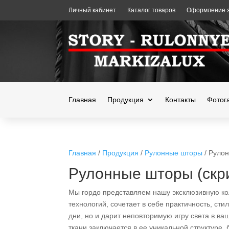
Личный кабинет
Каталог товаров
Оформление з
Главная
Продукция
Контакты
Фотог
Главная
/
Продукция
/
Рулонные шторы
/ Рулон
Рулонные шторы (скр
Мы гордо представляем нашу эксклюзивную кол
технологий, сочетает в себе практичность, ст
дни, но и дарит неповторимую игру света в ва
ткани заключается в ее уникальной структуре,