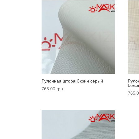
Рулонная штора Cкрин серый
Руло
беже
765.00
грн
765.