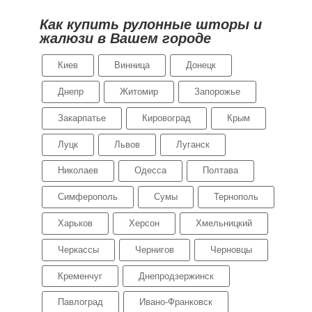
Как купить рулонные шторы и
жалюзи в Вашем городе
Киев
Винница
Донецк
Днепр
Житомир
Запорожье
Закарпатье
Кировоград
Крым
Луцк
Львов
Луганск
Николаев
Одесса
Полтава
Симферополь
Сумы
Тернополь
Харьков
Херсон
Хмельницкий
Черкассы
Чернигов
Черновцы
Кременчуг
Днепродзержинск
Павлоград
Ивано-Франковск