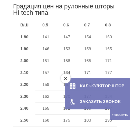
Градация цен на рулонные шторы
Hi-tech типа
B/Ш
0.5
0.6
0.7
0.8
0.
1.80
141
147
154
160
1
1.90
146
153
159
165
1
2.00
151
158
165
171
1
2.10
157
164
171
177
1
2.20
159
167
174
181
1
KAЛЬКУЛЯТOP ШТОР
2.30
162
170
177
184
1
ЗAKAЗATЬ ЗBOHOK
2.40
165
172
180
187
1
2.50
168
175
183
190
1