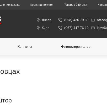
ление заказа
Корзина покупок
Toвapoв 0 (0гpн.)
Избра
Днепр
(098) 426 79 39
office
Киев
(067) 447 76 10
kiev@s
Контакты
Фотогалерея штор
новцах
штор