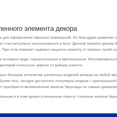
енного элемента декора
ишь для оформления офисных помещений. Но благодаря развитию 
т стал регулярно использоваться в быту. Данный элемент декора б
 При этом поможет надежно защитить комнату от прямых лучей сол
 основных вида: горизонтальные и вертикальные. Изготавливаться 
 критерий полностью зависит от выбора клиента.
щено большое количество различных моделей жалюзи на любой вкус
. Более того, сегодня достаточно популярны модели с оригинальн
жет приобрести великолепные жалюзи Черновцы по самым приемле
альным и в тоже время утонченным помогут стильные жалюзи Черн