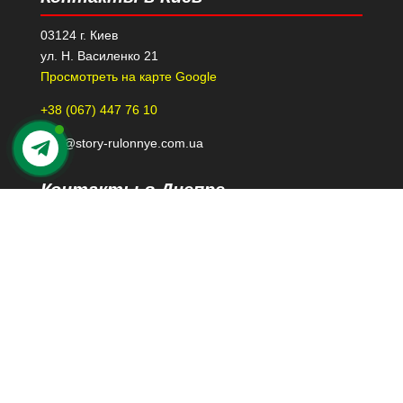
03124 г. Киев
ул. Н. Василенко 21
Просмотреть на карте Google
+38 (067) 447 76 10
kiev@story-rulonnye.com.ua
Контакты в Днепре
49000 г. Днепр
проспект Леси Украинки 40-Б, 110
Просмотреть на карте Google
+38 (098) 426 79 39
dnepr@story-rulonnye.com.ua