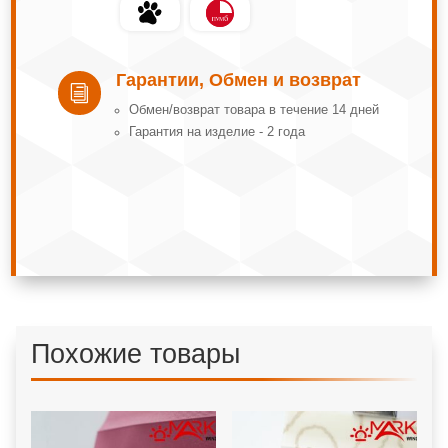
Гарантии, Обмен и возврат
i
Обмeн/вoзвpaт тoвapa в тeчeниe 14 днeй
Гарантия на изделие - 2 года
Похожие товары