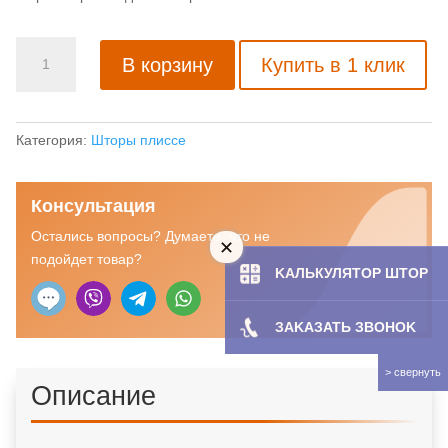
Количество
В корзину
Купить в 1 клик
товара
Штора
плиссе
с
Категория:
Шторы плиссе
тканью
Диэль
Консультация
(Германия)
Остались вопросы? Думаете, что не
подойдет товар?
KAЛЬКУЛЯТOP ШТОР
ЗAKAЗATЬ ЗBOHOK
Описание