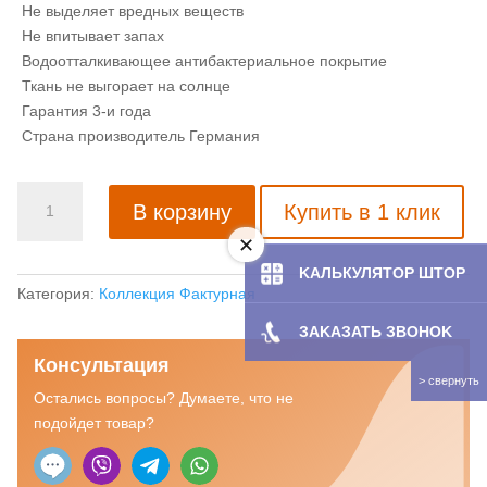
Не выделяет вредных веществ
Не впитывает запах
Водоотталкивающее антибактериальное покрытие
Ткань не выгорает на солнце
Гарантия 3-и года
Страна производитель Германия
Количество
В корзину
Купить в 1 клик
товара
Рулонная
штора
KAЛЬКУЛЯТOP ШТОР
с
Категория:
Коллекция Фактурная
тканью
ЗAKAЗATЬ ЗBOHOK
Эльмира
Консультация
перламутр
(Германия)
Остались вопросы? Думаете, что не
подойдет товар?