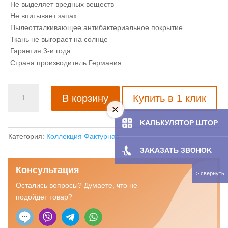
Не выделяет вредных веществ
Не впитывает запах
Пылеотталкивающее антибактериальное покрытие
Ткань не выгорает на солнце
Гарантия 3-и года
Страна производитель Германия
Количество
В корзину
Купить в 1 клик
товара
Рулонная
KAЛЬКУЛЯТOP ШТОР
штора
с
Категория:
Коллекция Фактурная
тканью
ЗAKAЗATЬ ЗBOHOK
Джинс
Консультация
латте
(Германия)
Остались вопросы? Думаете, что не
подойдет товар?