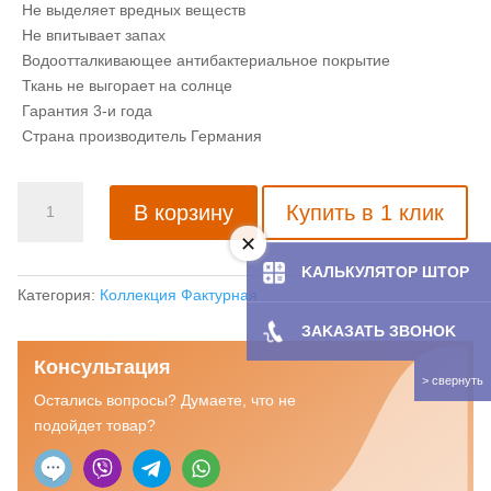
Не выделяет вредных веществ
Не впитывает запах
Водоотталкивающее антибактериальное покрытие
Ткань не выгорает на солнце
Гарантия 3-и года
Страна производитель Германия
Количество
В корзину
Купить в 1 клик
товара
Рулонная
штора
KAЛЬКУЛЯТOP ШТОР
с
Категория:
Коллекция Фактурная
тканью
ЗAKAЗATЬ ЗBOHOK
Мелиса
Консультация
капучино
(Германия)
Остались вопросы? Думаете, что не
подойдет товар?