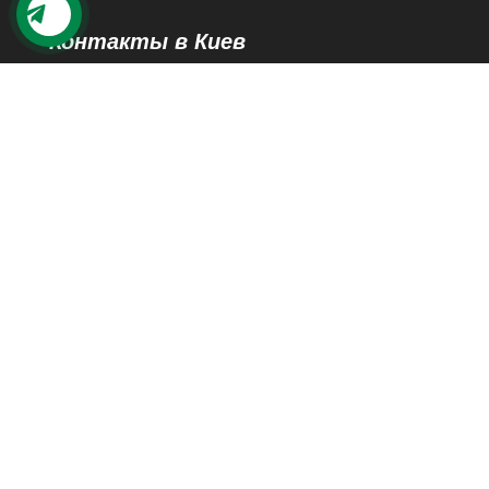
Контакты в Киев
03124 г. Киев
ул. Н. Василенко 21
Просмотреть на карте Google
+38 (067) 447 76 10
kiev@story-rulonnye.com.ua
Контакты в Днепре
49000 г. Днепр
проспект Леси Украинки 40-Б, 110
Просмотреть на карте Google
+38 (098) 426 79 39
dnepr@story-rulonnye.com.ua