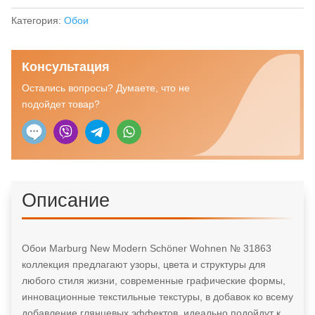
Marburg
New
Категория:
Обои
Modern
Schoner
Консультация
Wohnen
№
Остались вопросы? Думаете, что не
31863
подойдет товар?
Описание
Обои Marburg New Modern Schöner Wohnen № 31863
коллекция предлагают узоры, цвета и структуры для
любого стиля жизни, современные графические формы,
инновационные текстильные текстуры, в добавок ко всему
добавление глянцевых эффектов, идеально подойдут к