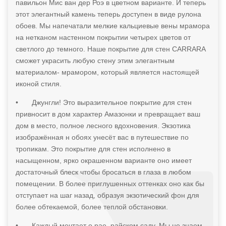
павильон Мис ван дер Роэ в цветном варианте. И теперь
этот элегантный камень теперь доступен в виде рулона
обоев. Мы напечатали мелкие кальциевые вены мрамора
на нетканом настенном покрытии четырех цветов от
светлого до темного. Наше покрытие для стен CARRARA
сможет украсить любую стену этим элегантным
материалом- мрамором, который является настоящей
иконой стиля.
•
Джунгли! Это выразительное покрытие для стен
привносит в дом характер Амазонки и превращает ваш
дом в место, полное лесного вдохновения. Экзотика
изображённая н обоях унесёт вас в путешествие по
тропикам. Это покрытие для стен исполнено в
насыщенном, ярко окрашенном варианте оно имеет
достаточный блеск чтобы бросаться в глаза в любом
помещении. В более приглушенных оттенках оно как бы
отступает на шаг назад, образуя экзотический фон для
более обтекаемой, более теплой обстановки.
•
Каждый мечтает о рае, райском саду. Мы не знаем,