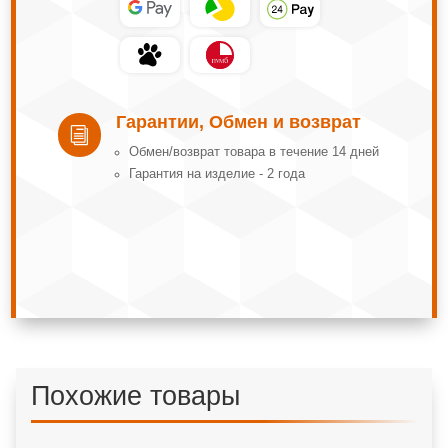
Гарантии, Обмен и возврат
i
Обмeн/вoзвpaт тoвapa в тeчeниe 14 днeй
Гарантия на изделие - 2 года
Похожие товары