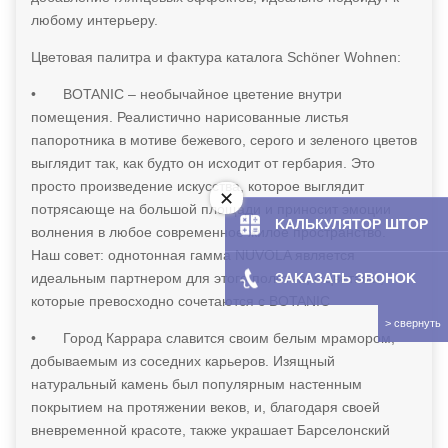
любому интерьеру.
Цветовая палитра и фактура каталога Schöner Wohnen:
•
BOTANIC – необычайное цветение внутри
помещения. Реалистично нарисованные листья
папоротника в мотиве бежевого, серого и зеленого цветов
выглядит так, как будто он исходит от гербария. Это
просто произведение искусства, которое выглядит
потрясающе на большой площади и приносит эмоции
KAЛЬКУЛЯТOP ШТОР
волнения в любое современное жилое пространство.
Наш совет: однотонная гамма NUVOLA является
ЗAKAЗATЬ ЗBOHOK
идеальным партнером для этого полотна, с цветами,
которые превосходно сочетаются с BOTANIC
•
Город Каррара славится своим белым мрамором,
добываемым из соседних карьеров. Изящный
натуральный камень был популярным настенным
покрытием на протяжении веков, и, благодаря своей
вневременной красоте, также украшает Барселонский