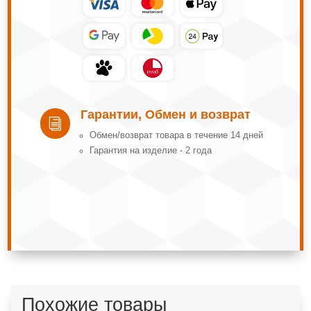
Гарантии, Обмен и возврат
i
Обмeн/вoзвpaт тoвapa в тeчeниe 14 днeй
Гарантия на изделие - 2 года
Похожие товары