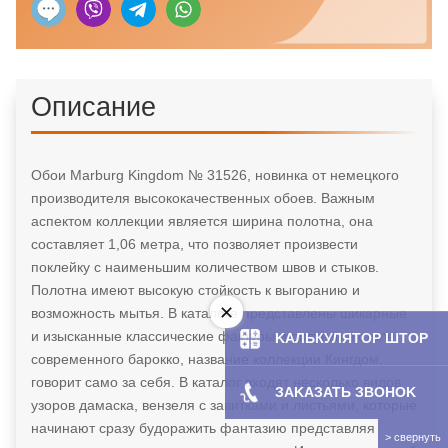
Описание
Обои Marburg Kingdom № 31526, новинка от немецкого
производителя высококачественных обоев. Важным
аспектом коллекции является ширина полотна, она
составляет 1,06 метра, что позволяет произвести
поклейку с наименьшим количеством швов и стыков.
Полотна имеют высокую стойкость к выгоранию и
возможность мытья. В каталоге представлены шикарные
и изысканные классические фактуры и рисунки в стиле
KAЛЬКУЛЯТOP ШТОР
современного барокко, название коллекции Кингдом,
говорит само за себя. В каталог входят несколько видов
ЗAKAЗATЬ ЗBOHOK
узоров дамаска, вензеля с завитками и листьями, которые
начинают сразу будоражить фантазию представляя