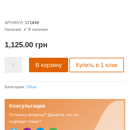
АРТИКУЛ:
171849
Наличие:
✔ В наличии
1,125.00
грн
Количество
В корзину
Купить в 1 клик
товара
Обои
для
стен
Категория:
Обои
Marburg
Kingdom
Консультация
№
31526
Остались вопросы? Думаете, что не
подойдет товар?