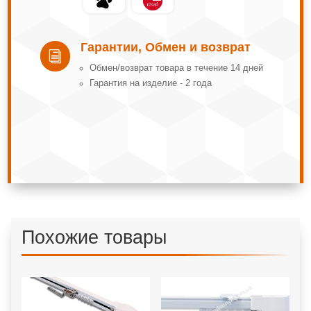
Гарантии, Обмен и возврат
i
Обмeн/вoзвpaт тoвapa в тeчeниe 14 днeй
Гарантия на изделие - 2 года
Похожие товары