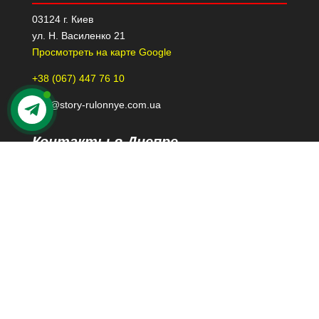
03124 г. Киев
ул. Н. Василенко 21
Просмотреть на карте Google
+38 (067) 447 76 10
kiev@story-rulonnye.com.ua
Контакты в Днепре
49000 г. Днепр
проспект Леси Украинки 40-Б, 110
Просмотреть на карте Google
+38 (098) 426 79 39
dnepr@story-rulonnye.com.ua