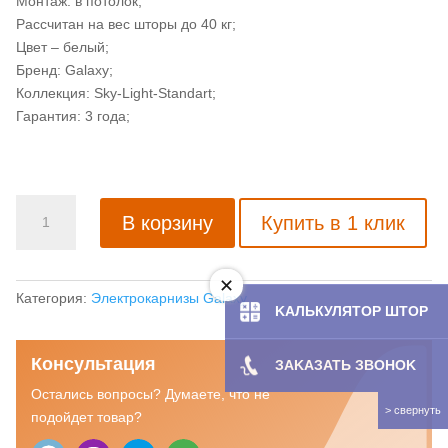
Монтаж: в потолок;
Рассчитан на вес шторы до 40 кг;
Цвет – белый;
Бренд: Galaxy;
Коллекция: Sky-Light-Standart;
Гарантия: 3 года;
Количество
В корзину
Купить в 1 клик
товара
Электрокарниз
Galaxy
Sky-
Категория:
Электрокарнизы Galaxy
KAЛЬКУЛЯТOP ШТОР
Light-
Standart
Консультация
ЗAKAЗATЬ ЗBOHOK
(45/20)
в
Остались вопросы? Думаете, что не
сборе
подойдет товар?
4,5