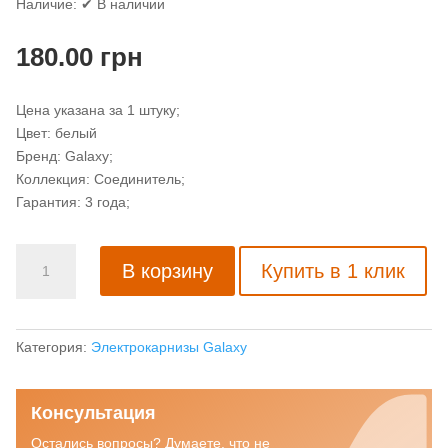
Наличие:
✔ В наличии
180.00
грн
Цена указана за 1 штуку;
Цвет: белый
Бренд: Galaxy;
Коллекция: Соединитель;
Гарантия: 3 года;
Количество
В корзину
Купить в 1 клик
товара
Соединитель
для
профильного
Категория:
Электрокарнизы Galaxy
карниза
Galaxy
Консультация
Остались вопросы? Думаете, что не