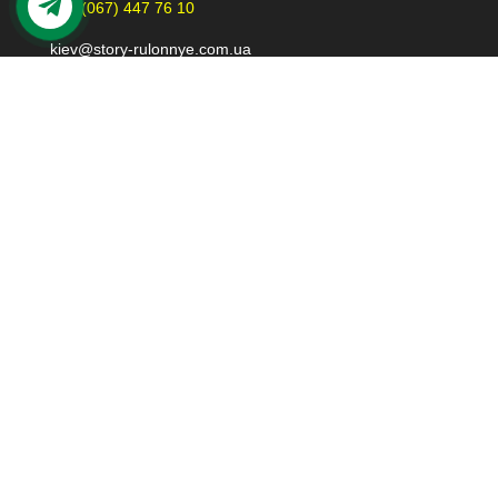
+38 (067) 447 76 10
kiev@story-rulonnye.com.ua
Контакты в Днепре
49000 г. Днепр
проспект Леси Украинки 40-Б, 110
Просмотреть на карте Google
+38 (098) 426 79 39
dnepr@story-rulonnye.com.ua
© 2014-2025 Story-Rulonnye.com.ua. Все права
защищены.