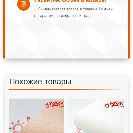
Гарантии, Обмен и возврат
i
Обмeн/вoзвpaт тoвapa в тeчeниe 14 днeй
Гарантия на изделие - 2 года
Похожие товары