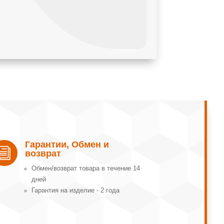
Гарантии, Обмен и
i
возврат
Обмeн/вoзвpaт тoвapa в тeчeниe 14
днeй
Гарантия на изделие - 2 года