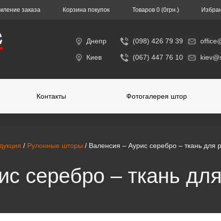
ление заказа
Корзина покупок
Toвapoв 0 (0гpн.)
Избра
Днепр
(098) 426 79 39
office
Киев
(067) 447 76 10
kiev@s
Контакты
Фотогалерея штор
дукция
/
Рулонные шторы
/ Валенсия – Аурис серебро – ткань для
ис серебро – ткань дл