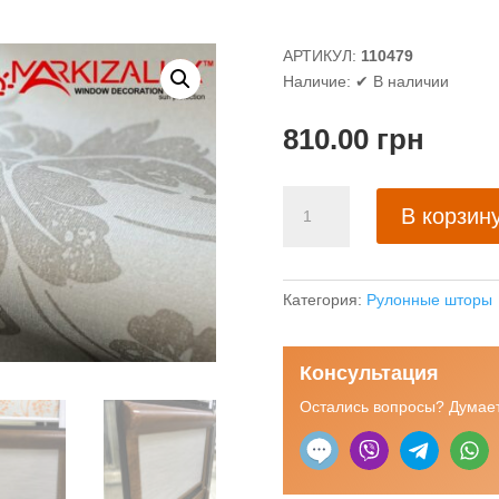
АРТИКУЛ:
110479
Наличие:
✔ В наличии
810.00
грн
Количество
В корзин
товара
Валенсия
-
Аурис
Категория:
Рулонные шторы
серебро
-
Консультация
ткань
для
Остались вопросы? Думает
рулонных
штор