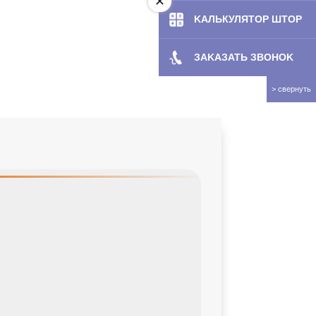
KAЛЬКУЛЯТOP ШТОР
ЗAKAЗATЬ ЗBOHOK