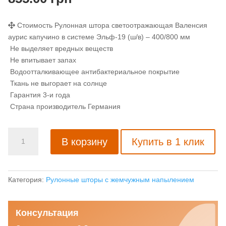
Стоимость Рулонная штора светоотражающая Валенсия
аурис капучино в системе Эльф-19 (ш/в) – 400/800 мм
Не выделяет вредных веществ
Не впитывает запах
Водоотталкивающее антибактериальное покрытие
Ткань не выгорает на солнце
Гарантия 3-и года
Страна производитель Германия
Количество
В корзину
Купить в 1 клик
товара
Рулонная
штора
светоотражающая
Категория:
Рулонные шторы с жемчужным напылением
Валенсия
аурис
Консультация
капучино