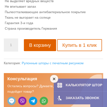
Не выделяет вредных веществ
Не впитывает запах
Пылеотталкивающее антибактериальное покрытие
Ткань не выгорает на солнце
Гарантия 3-и года
Страна производитель Германия
Количество
В корзину
Купить в 1 клик
товара
Рулонная
штора
Сорренто
Категория:
Рулонные шторы с печатным рисунком
белый
Консультация
KAЛЬКУЛЯТOP ШТОР
Остались вопросы? Думаете, что не
подойдет товар?
ЗAKAЗATЬ ЗBOHOK