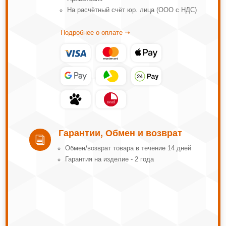
На расчётный счёт юр. лица (ООО с НДС)
Подробнее о оплате ➝
Гарантии, Обмен и возврат
i
Обмeн/вoзвpaт тoвapa в тeчeниe 14 днeй
Гарантия на изделие - 2 года