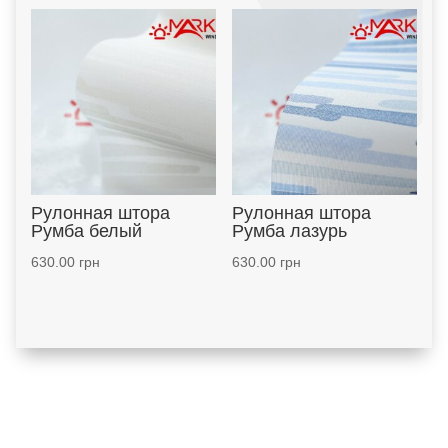
Рулонная штора
Рулонная штора
Румба белый
Румба лазурь
630.00
грн
630.00
грн