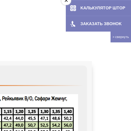
KAЛЬКУЛЯТOP ШТОР
ЗAKAЗATЬ ЗBOHOK