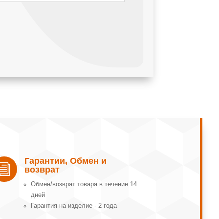
Гарантии, Обмен и
i
возврат
Обмeн/вoзвpaт тoвapa в тeчeниe 14
днeй
Гарантия на изделие - 2 года