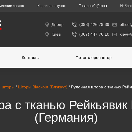
ление заказа
Корзина покупок
Toвapoв 0 (0гpн.)
Избра
Днепр
(098) 426 79 39
office
Киев
(067) 447 76 10
kiev@s
Контакты
Фотогалерея штор
е шторы
/
Шторы Blackout (Блэкаут)
/ Рулонная штора с тканью Рейк
а с тканью Рейкьявик 
(Германия)