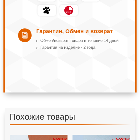
Гарантии, Обмен и возврат
i
Обмeн/вoзвpaт тoвapa в тeчeниe 14 днeй
Гарантия на изделие - 2 года
Похожие товары