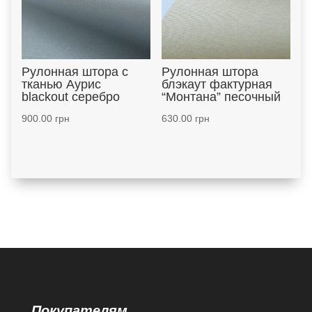
Рулонная штора с
Рулонная штора
тканью Аурис
блэкаут фактурная
blackout серебро
“Монтана” песочный
900.00
грн
630.00
грн
Покупателям