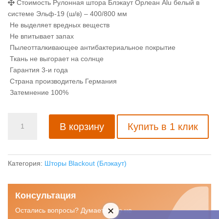
Стоимость Рулонная штора Блэкаут Орлеан Alu белый в
системе Эльф-19 (ш/в) – 400/800 мм
Не выделяет вредных веществ
Не впитывает запах
Пылеотталкивающее антибактериальное покрытие
Ткань не выгорает на солнце
Гарантия 3-и года
Страна производитель Германия
Затемнение 100%
Количество
В корзину
Купить в 1 клик
товара
Рулонная
штора
Блэкаут
Категория:
Шторы Blackout (Блэкаут)
Орлеан
Alu
Консультация
белый
Остались вопросы? Думаете, что не