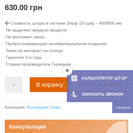
630.00
грн
Стоимость шторы в системе Эльф-19 (ш/в) – 400/800 мм
Не выделяет вредных веществ
Не впитывает запах
Пылеотталкивающее антибактериальное покрытие
Ткань не выгорает на солнце
Гарантия 3-и года
Страна производитель Германия
KAЛЬКУЛЯТOP ШТОР
Количество
В корзину
Купить в 1 клик
товара
Рулонная
ЗAKAЗATЬ ЗBOHOK
штора
с
Категория:
Коллекция Сатин
тканью
Мармарис
Консультация
орех