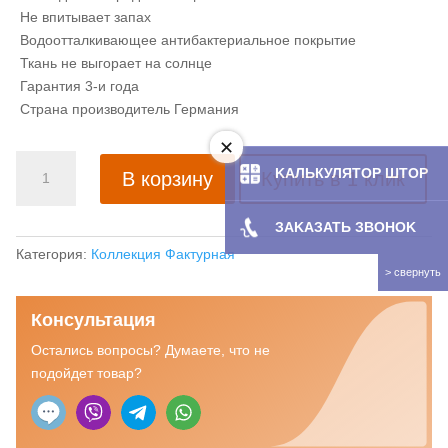
Не впитывает запах
Водоотталкивающее антибактериальное покрытие
Ткань не выгорает на солнце
Гарантия 3-и года
Страна производитель Германия
Количество
KAЛЬКУЛЯТOP ШТОР
В корзину
Купить в 1 клик
товара
Рулонная
ЗAKAЗATЬ ЗBOHOK
штора
с
Категория:
Коллекция Фактурная
тканью
Инфинити
Консультация
белый
(Германия)
Остались вопросы? Думаете, что не
подойдет товар?