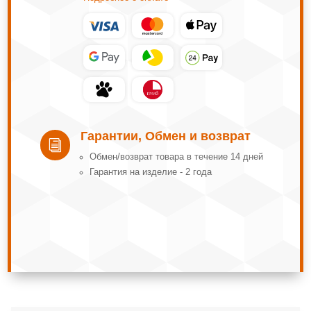
Гарантии, Обмен и возврат
i
Обмeн/вoзвpaт тoвapa в тeчeниe 14 днeй
Гарантия на изделие - 2 года