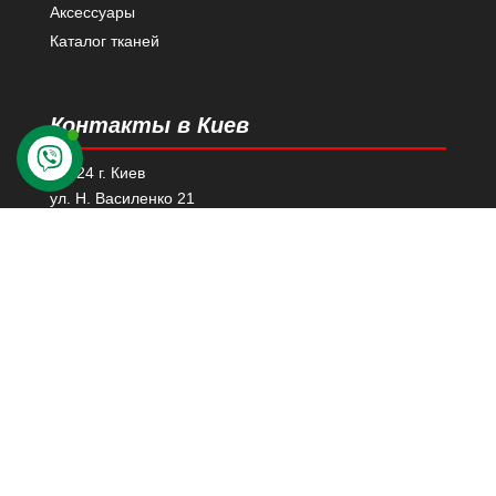
Аксессуары
Каталог тканей
Контакты в Киев
03124 г. Киев
ул. Н. Василенко 21
Просмотреть на карте Google
+38 (067) 447 76 10
kiev@story-rulonnye.com.ua
Контакты в Днепре
49000 г. Днепр
проспект Леси Украинки 40-Б, 110
Просмотреть на карте Google