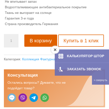
Не впитывает запах
Водоотталкивающее антибактериальное покрытие
Ткань не выгорает на солнце
Гарантия 3-и года
Страна производитель Германия
Количество
В корзину
Купить в 1 клик
товара
Рулонная
штора
KAЛЬКУЛЯТOP ШТОР
с
Категория:
Коллекция Фактурная
тканью
ЗAKAЗATЬ ЗBOHOK
Дамаск
Консультация
белый
(Германия)
Остались вопросы? Думаете, что не
подойдет товар?