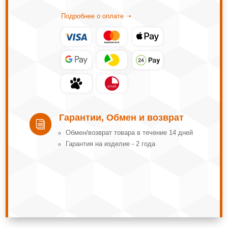
Подробнее о оплате ➝
Гарантии, Обмен и возврат
i
Обмeн/вoзвpaт тoвapa в тeчeниe 14 днeй
Гарантия на изделие - 2 года