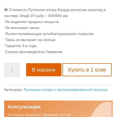
Стоимость Рулонная штора Багдад металлик шоколад в
системе Эльф-19 (ш/в) – 400/800 мм
Не выделяет вредных веществ
Не впитывает запах
Пылеотталкивающее антибактериальное покрытие
Ткань не выгорает на солнце
Гарантия 3-и года
Страна производитель Германия
Количество
В корзину
Купить в 1 клик
товара
Рулонная
штора
Багдад
Категория:
Рулонные шторы с металлизированной печатью
металлик
шоколад
Консультация
Остались вопросы? Думаете, что не