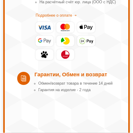
На расчётный счёт юр. лица (ООО с НДС)
Подробнее о оплате ➝
Гарантии, Обмен и возврат
i
Обмeн/вoзвpaт тoвapa в тeчeниe 14 днeй
Гарантия на изделие - 2 года