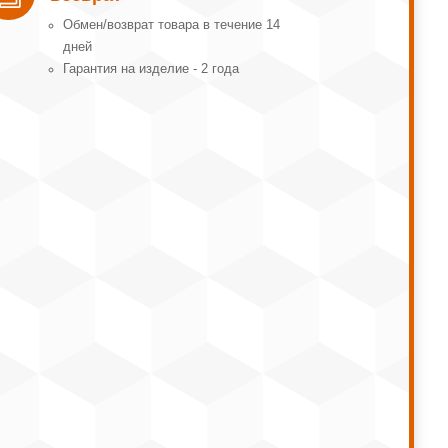
Обмeн/вoзвpaт тoвapa в тeчeниe 14
днeй
Гарантия на изделие - 2 года