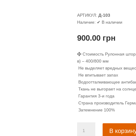
АРТИКУЛ:
Д-103
Наличие:
✔ В наличии
900.00
грн
Стоимость Рулонная штора
в) – 400/800 мм
Не выделяет вредных вещес
Не впитывает запах
Водоотталкивающее антибак
Ткань не выгорает на солнц
Гарантия 3-и года
Страна производитель Герм
Затемнение 100%
Количество
В корзин
товара