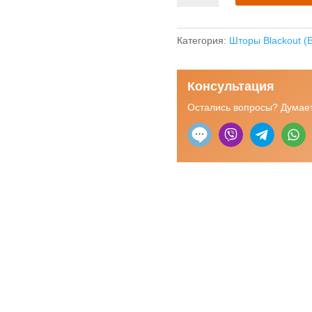
Рулонная
штора
блэкаут
Категория:
Шторы Blackout (Б
"Аурис"
мокко
Консультация
Остались вопросы? Думает