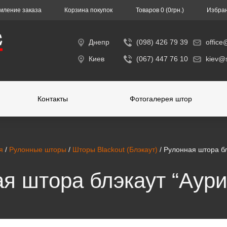
ление заказа
Корзина покупок
Toвapoв 0 (0гpн.)
Избра
Днепр
(098) 426 79 39
office
Киев
(067) 447 76 10
kiev@s
Контакты
Фотогалерея штор
я
/
Рулонные шторы
/
Шторы Blackout (Блэкаут)
/ Рулонная штора бл
я штора блэкаут “Аури