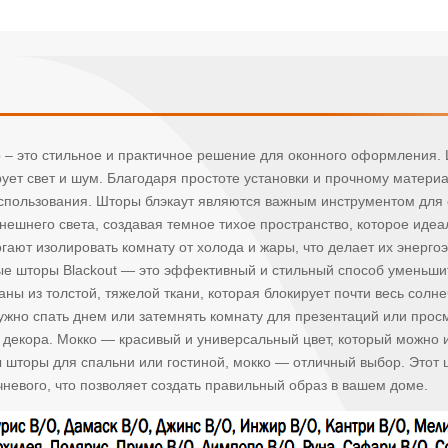
о – это стильное и практичное решение для оконного оформления
рует свет и шум. Благодаря простоте установки и прочному матер
 использования. Шторы блэкаут являются важным инструментом для
внешнего света, создавая темное тихое пространство, которое иде
огают изолировать комнату от холода и жары, что делает их эне
е шторы Blackout — это эффективный и стильный способ уменьшить
ны из толстой, тяжелой ткани, которая блокирует почти весь солн
 нужно спать днем или затемнять комнату для презентаций или про
декора. Мокко — красивый и универсальный цвет, который можно и
шторы для спальни или гостиной, мокко — отличный выбор. Этот ц
чневого, что позволяет создать правильный образ в вашем доме.