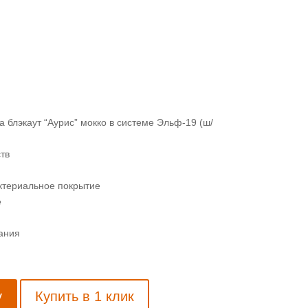
 блэкаут “Аурис” мокко в системе Эльф-19 (ш/
тв
териальное покрытие
е
ания
у
Купить в 1 клик