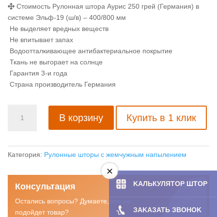
Стоимость Рулонная штора Аурис 250 грей (Германия) в
системе Эльф-19 (ш/в) – 400/800 мм
Не выделяет вредных веществ
Не впитывает запах
Водоотталкивающее антибактериальное покрытие
Ткань не выгорает на солнце
Гарантия 3-и года
Страна производитель Германия
Количество
В корзину
Купить в 1 клик
товара
Рулонная
штора
Аурис
Категория:
Рулонные шторы с жемчужным напылением
250
грей
KAЛЬКУЛЯТOP ШТОР
Консультация
(Германия)
Остались вопросы? Думаете, что не
ЗAKAЗATЬ ЗBOHOK
подойдет товар?