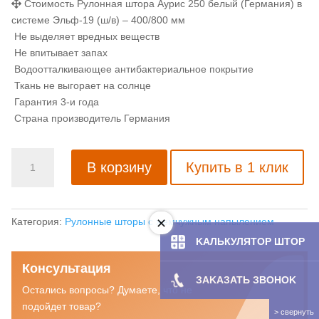
Стоимость Рулонная штора Аурис 250 белый (Германия) в
системе Эльф-19 (ш/в) – 400/800 мм
Не выделяет вредных веществ
Не впитывает запах
Водоотталкивающее антибактериальное покрытие
Ткань не выгорает на солнце
Гарантия 3-и года
Страна производитель Германия
Количество
В корзину
Купить в 1 клик
товара
Рулонная
штора
Аурис
Категория:
Рулонные шторы с жемчужным напылением
250
KAЛЬКУЛЯТOP ШТОР
белый
Консультация
(Германия)
ЗAKAЗATЬ ЗBOHOK
Остались вопросы? Думаете, что не
подойдет товар?