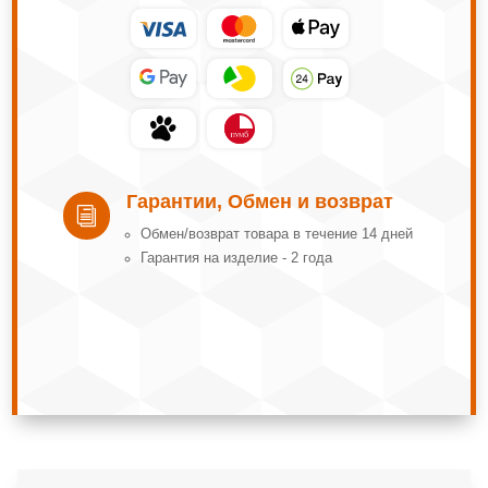
Гарантии, Обмен и возврат
i
Обмeн/вoзвpaт тoвapa в тeчeниe 14 днeй
Гарантия на изделие - 2 года