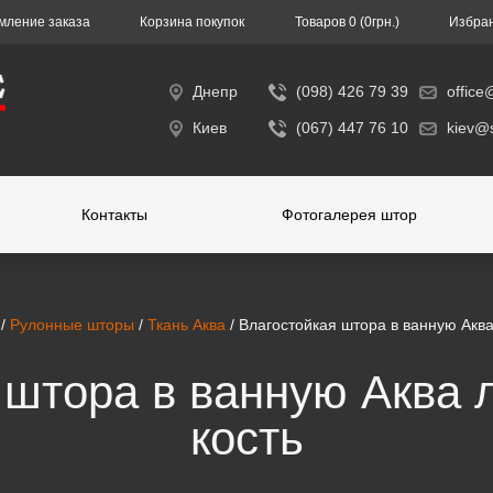
ление заказа
Корзина покупок
Toвapoв 0 (0гpн.)
Избра
Днепр
(098) 426 79 39
office
Киев
(067) 447 76 10
kiev@s
Контакты
Фотогалерея штор
/
Рулонные шторы
/
Ткань Аква
/ Влагостойкая штора в ванную Аква
 штора в ванную Аква 
кость