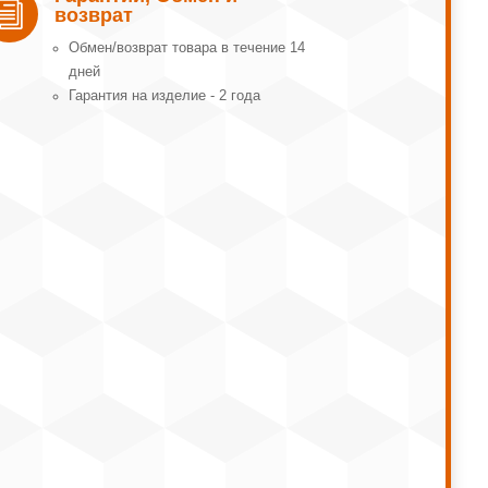
i
возврат
Обмeн/вoзвpaт тoвapa в тeчeниe 14
днeй
Гарантия на изделие - 2 года