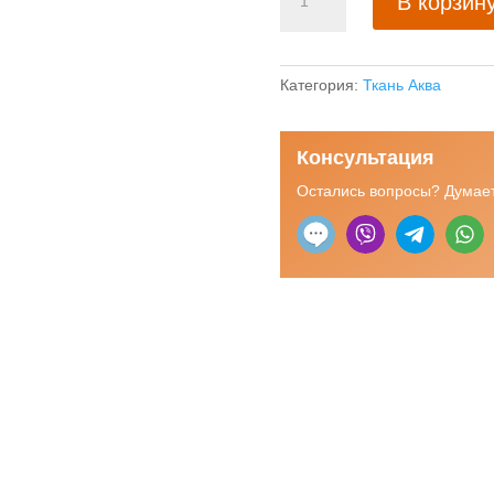
В корзин
товара
Влагостойкая
штора
в
Категория:
Ткань Аква
ванную
Аква
Консультация
лайн
слоновая
Остались вопросы? Думает
кость