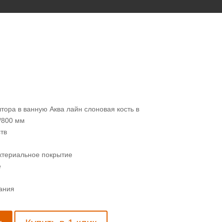
тора в ванную Аква лайн слоновая кость в
/800 мм
тв
териальное покрытие
е
ания