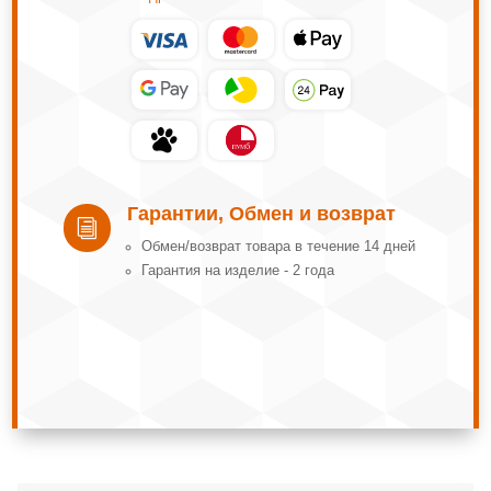
Гарантии, Обмен и возврат
i
Обмeн/вoзвpaт тoвapa в тeчeниe 14 днeй
Гарантия на изделие - 2 года