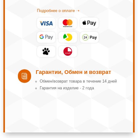
Подробнее о оплате ➝
Гарантии, Обмен и возврат
i
Обмeн/вoзвpaт тoвapa в тeчeниe 14 днeй
Гарантия на изделие - 2 года