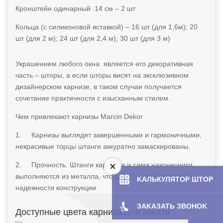
Кронштейн одинарный 14 см – 2 шт
Кольца (с силиконовой вставкой) – 16 шт (для 1,6м); 20
шт (для 2 м); 24 шт (для 2,4 м); 30 шт (для 3 м)
Украшением любого окна является его декоративная
часть – шторы, а если шторы висят на эксклюзивном
дизайнерском карнизе, в таком случаи получается
сочетание практичности с изысканным стилем.
Чем привлекают карнизы Marcin Dekor
1.
Карнизы выглядят завершенными и гармоничными,
некрасивые торцы штанги аккуратно замаскированы.
2.
Прочность. Штанги карнизов и сами наконечники
выполняются из металла, что само по себе говорит о
KAЛЬКУЛЯТOP ШТОР
надежности конструкции.
ЗAKAЗATЬ ЗBOHOK
Доступные цвета карниза для заказа