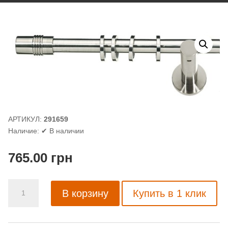
АРТИКУЛ:
291659
Наличие:
✔ В наличии
765.00
грн
Количество
В корзину
Купить в 1 клик
товара
Карниз
металлический