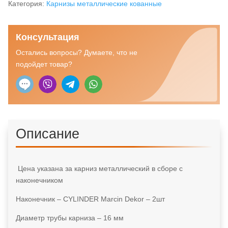
в
Категория:
Карнизы металлические кованные
сборе
с
Консультация
наконечником
CYLINDER
Остались вопросы? Думаете, что не
Marcin
подойдет товар?
Dekor
16
мм
Описание
Цена указана за карниз металлический в сборе с
наконечником
Наконечник – CYLINDER Marcin Dekor – 2шт
Диаметр трубы карниза – 16 мм